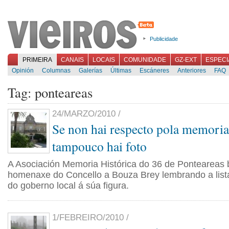
Publicidade
PRIMEIRA
CANAIS
LOCAIS
COMUNIDADE
GZ-EXT
ESPECI
Opinión
Columnas
Galerías
Últimas
Escáneres
Anteriores
FAQ
Tag: ponteareas
24/MARZO/2010 /
Se non hai respecto pola memoria 
tampouco hai foto
A Asociación Memoria Histórica do 36 de Ponteareas 
homenaxe do Concello a Bouza Brey lembrando a list
do goberno local á súa figura.
1/FEBREIRO/2010 /