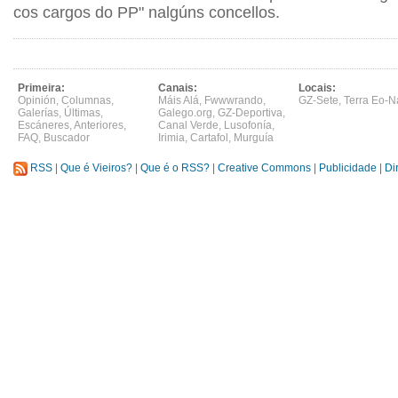
cos cargos do PP" nalgúns concellos.
Primeira:
Canais:
Locais:
Opinión
,
Columnas
,
Máis Alá
,
Fwwwrando
,
GZ-Sete
,
Terra Eo-N
Galerías
,
Últimas
,
Galego.org
,
GZ-Deportiva
,
Escáneres
,
Anteriores
,
Canal Verde
,
Lusofonía
,
FAQ
,
Buscador
Irimia
,
Cartafol
,
Murguía
RSS
|
Que é Vieiros?
|
Que é o RSS?
|
Creative Commons
|
Publicidade
|
Di