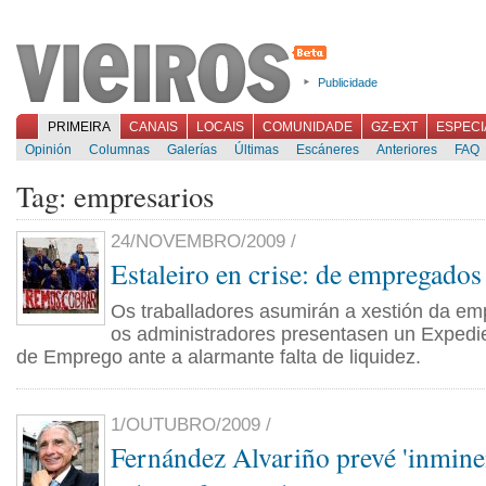
Publicidade
PRIMEIRA
CANAIS
LOCAIS
COMUNIDADE
GZ-EXT
ESPECI
Opinión
Columnas
Galerías
Últimas
Escáneres
Anteriores
FAQ
Tag: empresarios
24/NOVEMBRO/2009 /
Estaleiro en crise: de empregados
Os traballadores asumirán a xestión da em
os administradores presentasen un Expedie
de Emprego ante a alarmante falta de liquidez.
1/OUTUBRO/2009 /
Fernández Alvariño prevé 'inminen