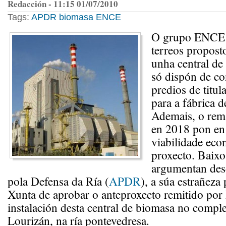
Redacción - 11:15 01/07/2010
Tags:
APDR
biomasa
ENCE
O grupo ENCE 
terreos proposto
unha central de
só dispón de co
predios de titul
para a fábrica d
Ademais, o rem
en 2018 pon en
viabilidade ec
proxecto. Baixo
argumentan des
pola Defensa da Ría (
APDR
), a súa estrañeza
Xunta de aprobar o anteproxecto remitido po
instalación desta central de biomasa no comple
Lourizán, na ría pontevedresa.