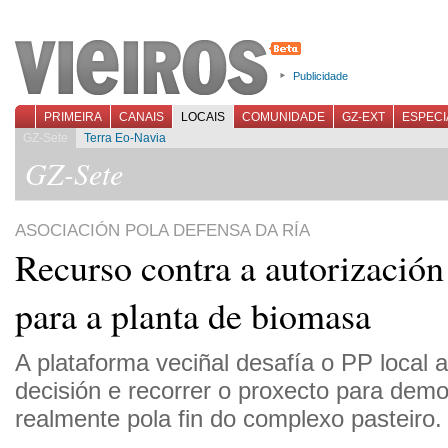
Publicidade
PRIMEIRA
CANAIS
LOCAIS
COMUNIDADE
GZ-EXT
ESPECI
GZ-Sete
Terra Eo-Navia
GZ-Sete
ASOCIACIÓN POLA DEFENSA DA RÍA
Recurso contra a autorizació
para a planta de biomasa
A plataforma veciñal desafía o PP local a
decisión e recorrer o proxecto para demo
realmente pola fin do complexo pasteiro.