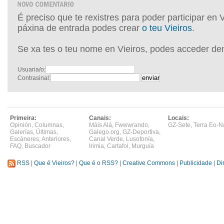
É preciso que te rexistres para poder participar en 
páxina de entrada podes crear
o teu Vieiros
.
Se xa tes o teu nome en Vieiros, podes acceder de
Usuaria/o:
Contrasinal:
Primeira:
Canais:
Locais:
Opinión
,
Columnas
,
Máis Alá
,
Fwwwrando
,
GZ-Sete
,
Terra Eo-N
Galerías
,
Últimas
,
Galego.org
,
GZ-Deportiva
,
Escáneres
,
Anteriores
,
Canal Verde
,
Lusofonía
,
FAQ
,
Buscador
Irimia
,
Cartafol
,
Murguía
RSS
|
Que é Vieiros?
|
Que é o RSS?
|
Creative Commons
|
Publicidade
|
Di