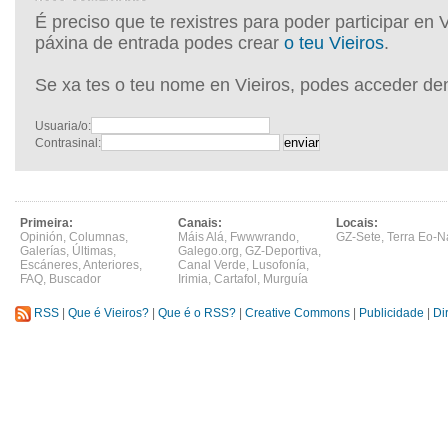
É preciso que te rexistres para poder participar en 
páxina de entrada podes crear
o teu Vieiros
.
Se xa tes o teu nome en Vieiros, podes acceder de
Usuaria/o:
Contrasinal:
Primeira:
Canais:
Locais:
Opinión
,
Columnas
,
Máis Alá
,
Fwwwrando
,
GZ-Sete
,
Terra Eo-N
Galerías
,
Últimas
,
Galego.org
,
GZ-Deportiva
,
Escáneres
,
Anteriores
,
Canal Verde
,
Lusofonía
,
FAQ
,
Buscador
Irimia
,
Cartafol
,
Murguía
RSS
|
Que é Vieiros?
|
Que é o RSS?
|
Creative Commons
|
Publicidade
|
Di