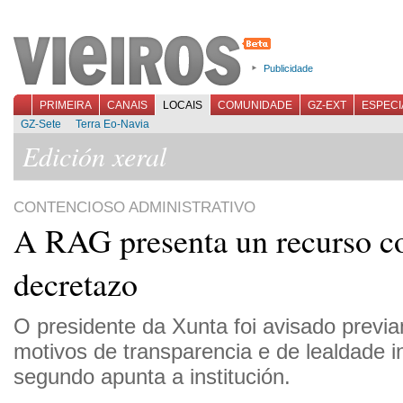
Publicidade
PRIMEIRA
CANAIS
LOCAIS
COMUNIDADE
GZ-EXT
ESPECI
GZ-Sete
Terra Eo-Navia
Edición xeral
CONTENCIOSO ADMINISTRATIVO
A RAG presenta un recurso co
decretazo
O presidente da Xunta foi avisado previa
motivos de transparencia e de lealdade ins
segundo apunta a institución.