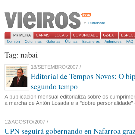
Publicidade
PRIMEIRA
CANAIS
LOCAIS
COMUNIDADE
GZ-EXT
ESPECI
Opinión
Columnas
Galerías
Últimas
Escáneres
Anteriores
FAQ
Tag: nabai
18/SETEMBRO/2007 /
Editorial de Tempos Novos: O bip
segundo tempo
A publicacion mensual editorializa sobre os cumprim
a marcha de Antón Losada e a "dobre personalidade" 
12/AGOSTO/2007 /
UPN seguirá gobernando en Nafarroa graz