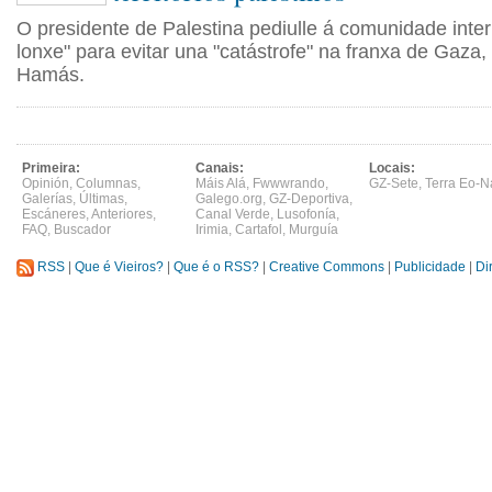
O presidente de Palestina pediulle á comunidade inter
lonxe" para evitar una "catástrofe" na franxa de Gaza,
Hamás.
Primeira:
Canais:
Locais:
Opinión
,
Columnas
,
Máis Alá
,
Fwwwrando
,
GZ-Sete
,
Terra Eo-N
Galerías
,
Últimas
,
Galego.org
,
GZ-Deportiva
,
Escáneres
,
Anteriores
,
Canal Verde
,
Lusofonía
,
FAQ
,
Buscador
Irimia
,
Cartafol
,
Murguía
RSS
|
Que é Vieiros?
|
Que é o RSS?
|
Creative Commons
|
Publicidade
|
Di