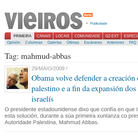
Publicidade
PRIMEIRA
CANAIS
LOCAIS
COMUNIDADE
GZ-EXT
ESPECI
Opinión
Columnas
Galerías
Últimas
Escáneres
Anteriores
FAQ
Tag: mahmud-abbas
29/MAIO/2009 /
Obama volve defender a creación
palestino e a fin da expansión do
israelís
O presidente estadounidense dixo que confía en que 
esta solución, durante a súa primeira xuntanza co pre
Autoridade Palestina, Mahmud Abbas.