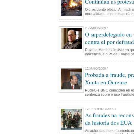
Continúan as protesta
O presidente electo, Ahmadin
normalidade, mentres as rúas
25/MAIO/2009 /
O superdelegado en 
contra el por defrau
Roxelio Martínez insiste en 
inocencia, e o PSdeG vaise pe
12/MAIO/2009 /
Probada a fraude, p
Xunta en Ourense
PSdeG e BNG coinciden en esix
sentenza sobre o uso fraudule
17/FEBREIRO/2009 /
As fraudes na recons
da historia dos EUA
As autoridades norteamerican