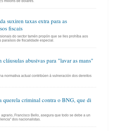
25 millóns de dólares.
da suxiren taxas extra para as
sos fiscais
esionais do sector tamén propón que se lles prohíba aos
s paraísos de fiscalidade especial.
cláusulas abusivas para "lavar as mans"
a normativa actual contribúen á vulneración dos dereitos
querela criminal contra o BNG, que di
o agrario, Francisco Bello, asegura que todo se debe a un
ulencia" dos nacionalistas.