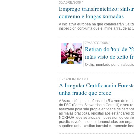
30/ABRIL/2008 /
Emprego transfronteirizo: sinistr
convenio e longas xornadas
A iniciativa europea na que colaborarán Galiz
inspección conxunta que elimine a fraude actu
7/MARZO/2008 /
Retiran do 'top' de 
máis visto de xeito f
O clip, montado por un afeccio
15/XANEIRO/2008 /
A Irregular Certificación Fore
unha fraude que crece
A Asociación pola defensa da Ría ven de remiti
do FSC (Forest Stewardship Council) o seu re
realizada pola súa propia entidade de certific
as malas prácticas, opostas aos estándares do
NORFOR, que se atopa en posesión do certific
prácticas veñen sendo denunciadas por organ
supoñen unha xestión forestal claramente inso