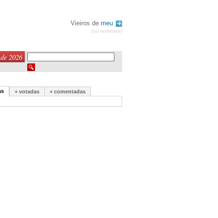
Vieiros de
meu
(ou rexistrate)
 de 2026
as
+ votadas
+ comentadas