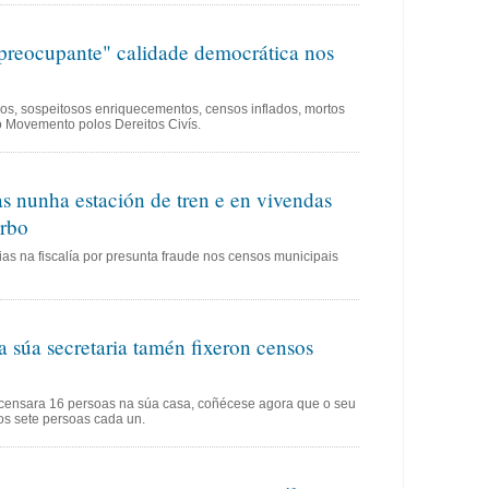
reocupante" calidade democrática nos
icos, sospeitosos enriquecementos, censos inflados, mortos
 o Movemento polos Dereitos Civís.
s nunha estación de tren e en vivendas
rbo
s na fiscalía por presunta fraude nos censos municipais
a súa secretaria tamén fixeron censos
e censara 16 persoas na súa casa, coñécese agora que o seu
os sete persoas cada un.