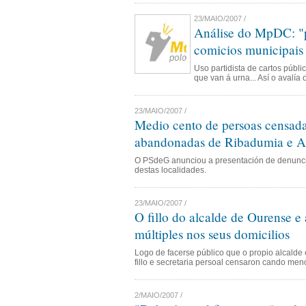
23/MAIO/2007 /
Análise do MpDC: "p
comicios municipais
Uso partidista de cartos públ
que van á urna... Así o avalía
23/MAIO/2007 /
Medio cento de persoas censada
abandonadas de Ribadumia e A
O PSdeG anunciou a presentación de denuncia
destas localidades.
23/MAIO/2007 /
O fillo do alcalde de Ourense e 
múltiples nos seus domicilios
Logo de facerse público que o propio alcald
fillo e secretaria persoal censaron cando men
2/MAIO/2007 /