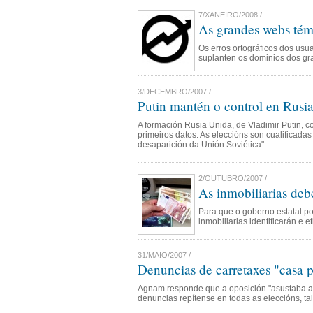
7/XANEIRO/2008 /
As grandes webs téme
Os erros ortográficos dos usu
suplanten os dominios dos gra
3/DECEMBRO/2007 /
Putin mantén o control en Rusia
A formación Rusia Unida, de Vladimir Putin,
primeiros datos. As eleccións son cualificad
desaparición da Unión Soviética".
2/OUTUBRO/2007 /
As inmobiliarias debe
Para que o goberno estatal po
inmobiliarias identificarán e e
31/MAIO/2007 /
Denuncias de carretaxes "casa p
Agnam responde que a oposición "asustaba a xe
denuncias repítense en todas as eleccións, t