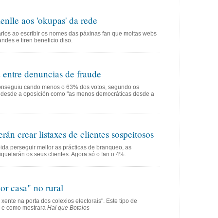
nlle aos 'okupas' da rede
arios ao escribir os nomes das páxinas fan que moitas webs
ndes e tiren beneficio diso.
 entre denuncias de fraude
 conseguiu cando menos o 63% dos votos, segundo os
as desde a oposición como "as menos democráticas desde a
rán crear listaxes de clientes sospeitosos
ida perseguir mellor as prácticas de branqueo, as
tiquetarán os seus clientes. Agora só o fan o 4%.
or casa" no rural
nte na porta dos colexios electorais". Este tipo de
al e como mostrara
Hai que Botalos