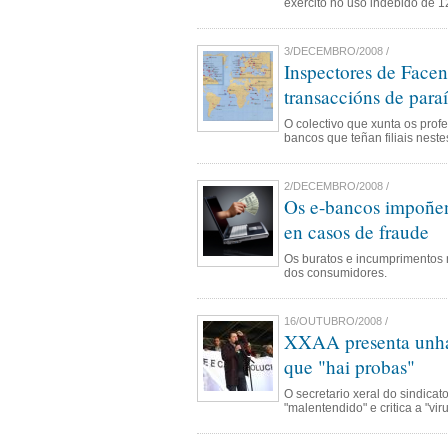
exército no uso indebido de 1
3/DECEMBRO/2008 /
Inspectores de Facen
transaccións de paraí
O colectivo que xunta os prof
bancos que teñan filiais neste
2/DECEMBRO/2008 /
Os e-bancos impoñen 
en casos de fraude
Os buratos e incumprimentos n
dos consumidores.
16/OUTUBRO/2008 /
XXAA presenta unha 
que "hai probas"
O secretario xeral do sindicat
"malentendido" e critica a "vir