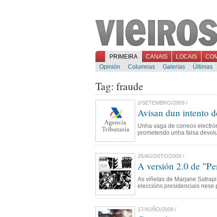
PRIMEIRA
CANAIS
LOCAIS
CO
Opinión
Columnas
Galerías
Últimas
Tag: fraude
2/SETEMBRO/2009 /
Avisan dun intento d
Unha vaga de correos electrón
prometendo unha falsa devolu
25/AGOSTO/2009 /
A versión 2.0 de "Pe
As viñetas de Marjane Satrapi
eleccións presidenciais nese 
17/XUÑO/2009 /