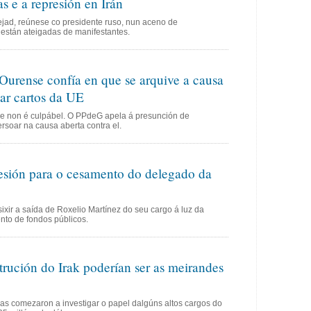
s e a represión en Irán
ejad, reúnese co presidente ruso, nun aceno de
 están ateigadas de manifestantes.
Ourense confía en que se arquive a causa
dar cartos da UE
que non é culpábel. O PPdeG apela á presunción de
rsoar na causa aberta contra el.
resión para o cesamento do delegado da
ir a saída de Roxelio Martínez do seu cargo á luz da
nto de fondos públicos.
trución do Irak poderían ser as meirandes
as comezaron a investigar o papel dalgúns altos cargos do