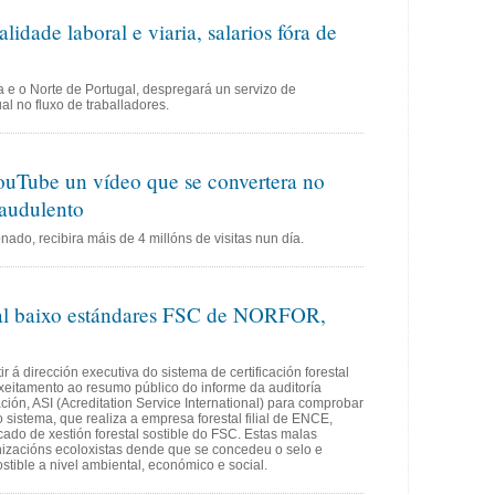
alidade laboral e viaria, salarios fóra de
a e o Norte de Portugal, despregará un servizo de
al no fluxo de traballadores.
YouTube un vídeo que se convertera no
raudulento
nado, recibira máis de 4 millóns de visitas nun día.
stal baixo estándares FSC de NORFOR,
r á dirección executiva do sistema de certificación forestal
xeitamento ao resumo público do informe da auditoría
ación, ASI (Acreditation Service International) para comprobar
 sistema, que realiza a empresa forestal filial de ENCE,
ado de xestión forestal sostible do FSC. Estas malas
izacións ecoloxistas dende que se concedeu o selo e
stible a nivel ambiental, económico e social.