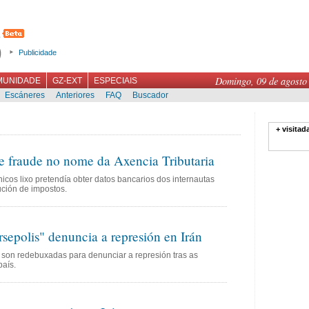
Publicidade
Domingo, 09 de agosto
MUNIDADE
GZ-EXT
ESPECIAIS
Escáneres
Anteriores
FAQ
Buscador
+ visitad
e fraude no nome da Axencia Tributaria
icos lixo pretendía obter datos bancarios dos internautas
ción de impostos.
rsepolis" denuncia a represión en Irán
 son redebuxadas para denunciar a represión tras as
país.