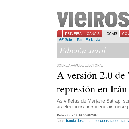
PRIMEIRA
CANAIS
LOCAIS
CO
GZ-Sete
Terra Eo-Navia
Edición xeral
SOBRE A FRAUDE ELECTORAL
A versión 2.0 de 
represión en Irán
As viñetas de Marjane Satrapi so
as eleccións presidenciais nese p
Redacción - 12:40 25/08/2009
Tags:
banda deseñada
eleccións
fraude
Irán
M