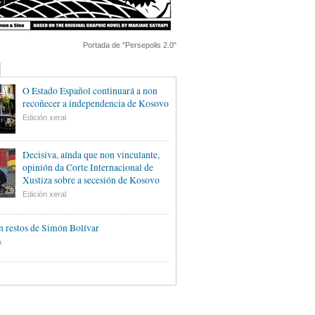
Portada de "Persepolis 2.0"
O Estado Español continuará a non
recoñecer a independencia de Kosovo
Edición xeral
Decisiva, aínda que non vinculante,
opinión da Corte Internacional de
Xustiza sobre a secesión de Kosovo
Edición xeral
 restos de Simón Bolívar
a