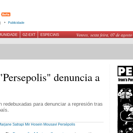
Publicidade
Venres, sexta feira, 07 de agosto
MUNIDADE
GZ-EXT
ESPECIAIS
"Persepolis" denuncia a
n redebuxadas para denunciar a represión tras
aís.
arjane Satrapi
Mir Hosein Mousavi
Persépolis