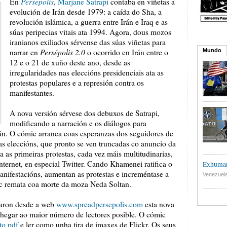
Persepolis
En
,
Marjane Satrapi
contaba en viñetas a
evolución de Irán desde 1979: a caída do Sha, a
revolución islámica, a guerra entre Irán e Iraq e as
súas peripecias vitais ata 1994. Agora, dous mozos
iranianos exiliados sérvense das súas viñetas para
Persépolis 2.0
narrar en
o ocorrido en Irán entre o
Mundo
12 e o 21 de xuño deste ano, desde as
irregularidades nas eleccións presidenciais ata as
protestas populares e a represión contra os
manifestantes.
A nova versión sérvese dos debuxos de Satrapi,
modificando a narración e os diálogos para
án. O cómic arranca coas esperanzas dos seguidores de
s eleccións, que pronto se ven truncadas co anuncio da
 as primeiras protestas, cada vez máis multitudinarias,
nternet, en especial Twitter. Cando Khamenei ratifica o
Exhuman
 manifestacións, aumentan as protestas e increméntase a
Venezuel
mic remata coa morte da moza Neda Soltan.
zaron desde a web
www.spreadpersepolis.com
esta nova
chegar ao maior número de lectores posible. O cómic
to pdf
e ler como unha tira de imaxes de Flickr. Os seus