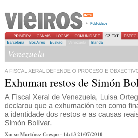
Publicidade
PRIMEIRA
CANAIS
LOCAIS
COMUNIDADE
GZ-EXT
ESPECI
Barcelona
Bos Aires
Euskadi
Venezuela
Irlanda
Venezuela
A FISCAL XERAL DEFENDE O PROCESO E OBXECTIV
Exhuman restos de Simón Bol
A Fiscal Xeral de Venezuela, Luisa Orte
declarou que a exhumación ten como fin
a identidade dos restos e as causas reai
Simón Bolívar.
Xurxo Martínez Crespo - 14:13 21/07/2010