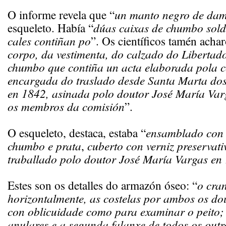
O informe revela que “
un manto negro de da
esqueleto. Había “
dúas caixas de chumbo sold
cales contiñan po
”. Os científicos tamén acha
corpo, da vestimenta, do calzado do Libertado
chumbo que contiña un acta elaborada pola 
encargada do traslado desde Santa Marta dos 
en 1842, asinada polo doutor José María Var
os membros da comisión
”.
O esqueleto, destaca, estaba “
ensamblado con
chumbo e prata
,
cuberto con verniz preservati
traballado polo doutor José María Vargas en
Estes son os detalles do armazón óseo: “
o cra
horizontalmente, as costelas por ambos os do
con oblicuidade como para examinar o peito;
anulares e a segunda falanxe de todos os out