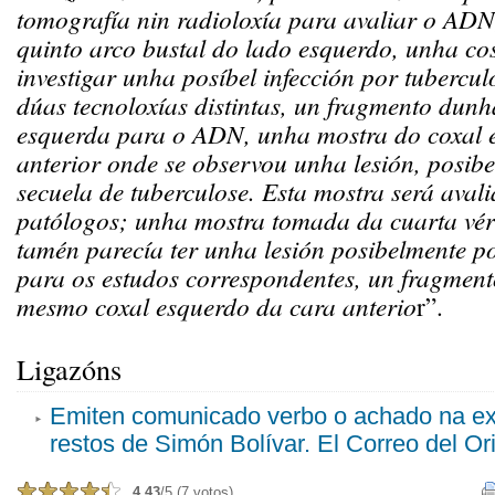
tomografía nin radioloxía para avaliar o AD
quinto arco bustal do lado esquerdo, unha cos
investigar unha posíbel infección por tubercu
dúas tecnoloxías distintas, un fragmento dun
esquerda para o ADN, unha mostra do coxal 
anterior onde se observou unha lesión, posib
secuela de tuberculose. Esta mostra será aval
patólogos; unha mostra tomada da cuarta vér
tamén parecía ter unha lesión posibelmente p
para os estudos correspondentes, un fragmen
mesmo coxal esquerdo da cara anterio
r”.
Ligazóns
Emiten comunicado verbo o achado na e
restos de Simón Bolívar. El Correo del Or
4,43
/5 (7 votos)