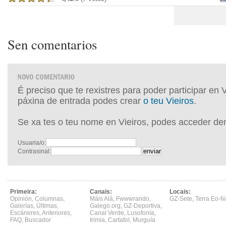
Sen comentarios
É preciso que te rexistres para poder participar en 
páxina de entrada podes crear
o teu Vieiros
.
Se xa tes o teu nome en Vieiros, podes acceder de
Usuaria/o:
Contrasinal:
Primeira:
Canais:
Locais:
Opinión
,
Columnas
,
Máis Alá
,
Fwwwrando
,
GZ-Sete
,
Terra Eo-N
Galerías
,
Últimas
,
Galego.org
,
GZ-Deportiva
,
Escáneres
,
Anteriores
,
Canal Verde
,
Lusofonía
,
FAQ
,
Buscador
Irimia
,
Cartafol
,
Murguía