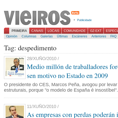
Publicidade
PRIMEIRA
CANAIS
LOCAIS
COMUNIDADE
GZ-EXT
ESPECI
Opinión
Columnas
Galerías
Últimas
Escáneres
Anteriores
FAQ
Tag: despedimento
28/XUÑO/2010 /
Medio millón de traballadores fo
sen motivo no Estado en 2009
O presidente do CES, Marcos Peña, avogou por levar
estruturais, porque "o modelo de España é insostíbel".
11/XUÑO/2010 /
As empresas con perdas poderán 