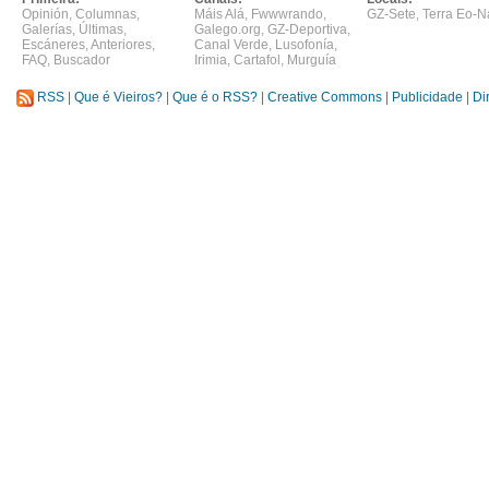
Opinión
,
Columnas
,
Máis Alá
,
Fwwwrando
,
GZ-Sete
,
Terra Eo-N
Galerías
,
Últimas
,
Galego.org
,
GZ-Deportiva
,
Escáneres
,
Anteriores
,
Canal Verde
,
Lusofonía
,
FAQ
,
Buscador
Irimia
,
Cartafol
,
Murguía
RSS
|
Que é Vieiros?
|
Que é o RSS?
|
Creative Commons
|
Publicidade
|
Di