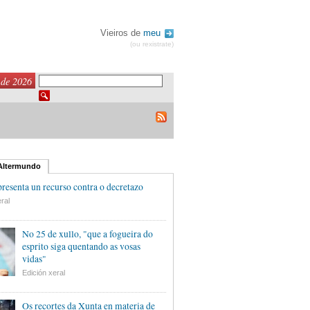
Vieiros de
meu
(ou rexistrate)
 de 2026
 Altermundo
esenta un recurso contra o decretazo
ral
No 25 de xullo, "que a fogueira do
esprito siga quentando as vosas
vidas"
Edición xeral
Os recortes da Xunta en materia de