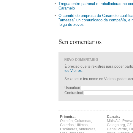
Tregua entre patronal e traballadoras no con
Caramelo
O comité de empresa de Caramelo cualific
"ameaza" un comunicado da compañía, e 
folga do xoves
Sen comentarios
É preciso que te rexistres para poder part
teu Vieiros
.
Se xa tes o teu nome en Vieiros, podes a
Usuaria/o:
Contrasinal:
Primeira:
Canais:
Opinión
,
Columnas
,
Máis Alá
,
Fwww
Galerías
,
Últimas
,
Galego.org
,
GZ-
Escáneres
,
Anteriores
,
Canal Verde
,
Lu