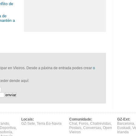
flito de
a de
mantén a
icipar en Vieiros. Desde a páxina de entrada podes crear
o
cceder dende aquí:
Locais:
Comunidade:
GZ-Ext:
rando
,
GZ-Sete
,
Terra Eo-Navia
Chat
,
Foros
,
Chatrevistas
,
Barcelona
,
Deportiva
,
Postais
,
Conversas
,
Open
Euskadi
,
V
sofonía
,
Vieiros
Irlanda