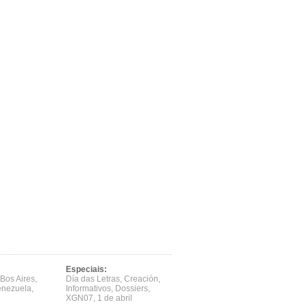
Especiais:
Bos Aires
,
Día das Letras
,
Creación
,
enezuela
,
Informativos
,
Dossiers
,
XGN07
,
1 de abril