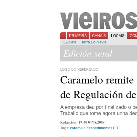
PRIMEIRA
CANAIS
LOCAIS
CO
GZ-Sete
Terra Eo-Navia
Edición xeral
LOGO DO REFERENDO
Caramelo remite 
de Regulación d
A empresa deu por finalizado o pe
Traballo que tome agora unha dec
Redacción - 17:30 04/08/2009
Tags:
caramelo
despedimentos
ERE