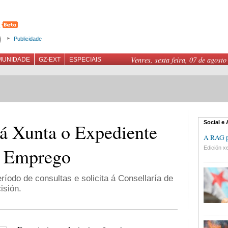
Publicidade
Venres, sexta feira, 07 de agosto
MUNIDADE
GZ-EXT
ESPECIAIS
Social e
á Xunta o Expediente
A RAG pr
e Emprego
Edición xe
ríodo de consultas e solicita á Consellaría de
isión.