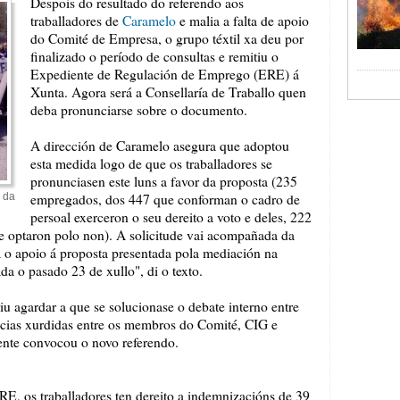
Despois do resultado do referendo aos
traballadores de
Caramelo
e malia a falta de apoio
do Comité de Empresa, o grupo téxtil xa deu por
finalizado o período de consultas e remitiu o
Expediente de Regulación de Emprego (ERE) á
Xunta. Agora será a Consellaría de Traballo quen
deba pronunciarse sobre o documento.
A dirección de Caramelo asegura que adoptou
esta medida logo de que os traballadores se
pronunciasen este luns a favor da proposta (235
 da
empregados, dos 447 que conforman o cadro de
persoal exerceron o seu dereito a voto e deles, 222
ue optaron polo non). A solicitude vai acompañada da
la o apoio á proposta presentada pola mediación na
da o pasado 23 de xullo", di o texto.
u agardar a que se solucionase o debate interno entre
encias xurdidas entre os membros do Comité, CIG e
ente convocou o novo referendo.
RE, os traballadores ten dereito a indemnizacións de 39