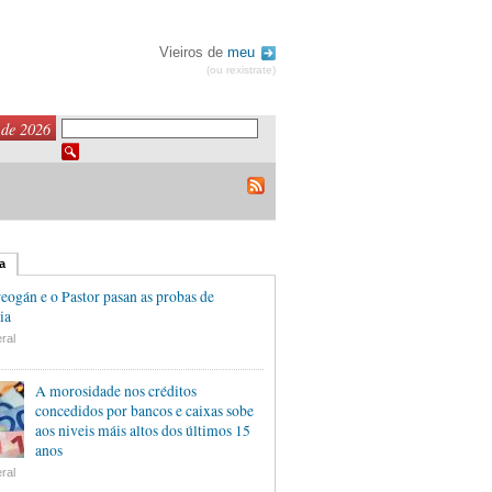
Vieiros de
meu
(ou rexistrate)
 de 2026
a
eogán e o Pastor pasan as probas de
ia
ral
A morosidade nos créditos
concedidos por bancos e caixas sobe
aos niveis máis altos dos últimos 15
anos
ral