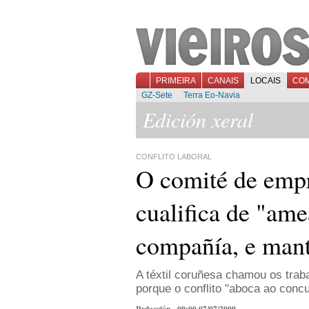
PRIMEIRA
CANAIS
LOCAIS
CO
GZ-Sete
Terra Eo-Navia
Edición xeral
CONFLITO LABORAL
O comité de emp
cualifica de "am
compañía, e mant
A téxtil coruñesa chamou os trab
porque o conflito "aboca ao conc
Redacción - 09:00 07/07/2009