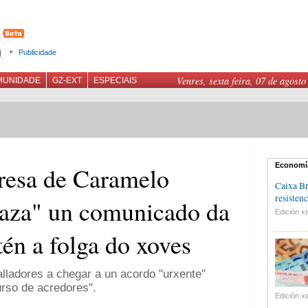
Publicidade
Venres, sexta feira, 07 de agosto
MUNIDADE
GZ-EXT
ESPECIAIS
Economí
resa de Caramelo
Caixa Br
resistenc
eaza" un comunicado da
Edición xe
én a folga do xoves
alladores a chegar a un acordo "urxente"
urso de acredores".
Edición xe