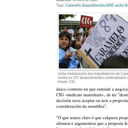
Tags:
Caramelo
despedimentos
ERE
sector téx
Unha mobilización das traballadoras de Car
contra os 237 despedimentos contemplados 
Imaxe: CIG
único contexto en que entende a negocia
CIG -sindicato maioritario-, de ter "des
decisión nosa aceptar ou non a proposta
consideración da asemblea".
"O que temos claro é que calquera propo
afirmou e argumentou que a proposta fe