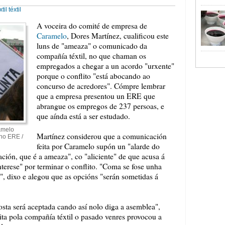
til
téxtil
A voceira do comité de empresa de
Caramelo
, Dores Martínez, cualificou este
luns de "ameaza" o comunicado da
compañía téxtil, no que chaman os
empregados a chegar a un acordo "urxente"
porque o conflito "está abocando ao
concurso de acredores". Cómpre lembrar
que a empresa presentou un ERE que
abrangue os empregos de 237 persoas, e
que aínda está a ser estudado.
amelo
Martínez considerou que a comunicación
no ERE /
feita por Caramelo supón un "alarde do
ción, que é a ameaza", co "aliciente" de que acusa á
interese" por terminar o conflito. "Coma se fose unha
", dixo e alegou que as opcións "serán sometidas á
sta será aceptada cando así nolo diga a asemblea",
ita pola compañía téxtil o pasado venres provocou a