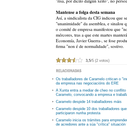
"risa, por dicilo dalgún xeito", no persoa
Mantense a folga desta semana
Así, a sindicalista da CIG indicou que 
"unanimidade" da asemblea, e sinalou qu
o comité de empresa manifestou que "no
mércores, tras a que este martes manterá
Economía, Javier Guerra-, se fose produc
firma "non é de normalidade", sostivo.
3,5
/5 (2 votos)
Os traballadores de Caramelo critican o "i
da empresa nas negociacións do ERE
A Xunta entra a mediar de cheo no conflito
Caramelo, convocando a empresa e traball
Caramelo despide 14 traballadores máis
Caramelo despide 10 dos traballadores que
participaron nunha protesta
Caramelo inicia os trámites para emprende
de acredores ante a súa "crítica" situación 