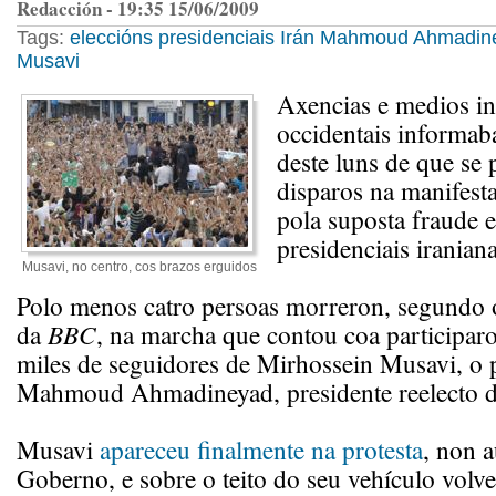
Redacción - 19:35 15/06/2009
Tags:
eleccións presidenciais
Irán
Mahmoud Ahmadin
Musavi
Axencias e medios in
occidentais informab
deste luns de que se
disparos na manifesta
pola suposta fraude e
presidenciais iraniana
Musavi, no centro, cos brazos erguidos
Polo menos catro persoas morreron, segundo o
da
BBC
, na marcha que contou coa participar
miles de seguidores de Mirhossein Musavi, o p
Mahmoud Ahmadineyad, presidente reelecto d
Musavi
apareceu finalmente na protesta
, non a
Goberno, e sobre o teito do seu vehículo volve