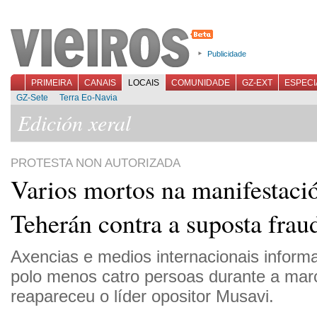
Publicidade
PRIMEIRA
CANAIS
LOCAIS
COMUNIDADE
GZ-EXT
ESPECI
GZ-Sete
Terra Eo-Navia
Edición xeral
PROTESTA NON AUTORIZADA
Varios mortos na manifestaci
Teherán contra a suposta fraud
Axencias e medios internacionais inform
polo menos catro persoas durante a mar
reapareceu o líder opositor Musavi.