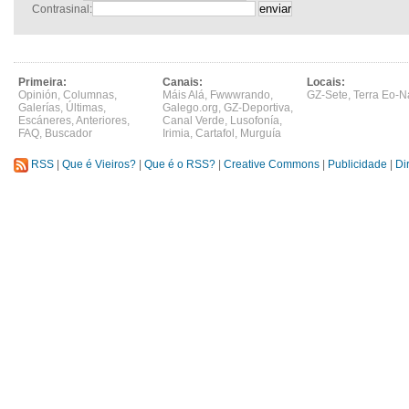
Contrasinal:
Primeira:
Canais:
Locais:
Opinión
,
Columnas
,
Máis Alá
,
Fwwwrando
,
GZ-Sete
,
Terra Eo-N
Galerías
,
Últimas
,
Galego.org
,
GZ-Deportiva
,
Escáneres
,
Anteriores
,
Canal Verde
,
Lusofonía
,
FAQ
,
Buscador
Irimia
,
Cartafol
,
Murguía
RSS
|
Que é Vieiros?
|
Que é o RSS?
|
Creative Commons
|
Publicidade
|
Di