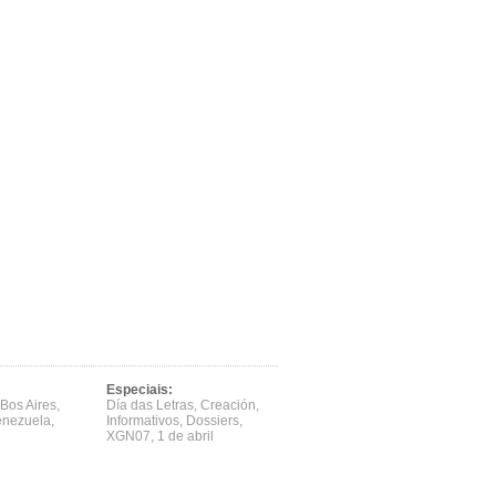
Especiais:
Bos Aires
,
Día das Letras
,
Creación
,
enezuela
,
Informativos
,
Dossiers
,
XGN07
,
1 de abril