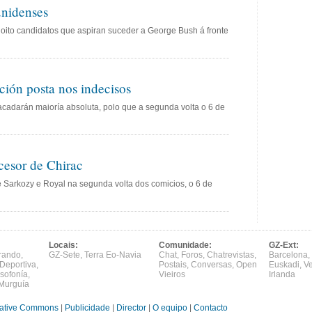
unidenses
 oito candidatos que aspiran suceder a George Bush á fronte
ción posta nos indecisos
cadarán maioría absoluta, polo que a segunda volta o 6 de
cesor de Chirac
 Sarkozy e Royal na segunda volta dos comicios, o 6 de
Locais:
Comunidade:
GZ-Ext:
rando
,
GZ-Sete
,
Terra Eo-Navia
Chat
,
Foros
,
Chatrevistas
,
Barcelona
,
Deportiva
,
Postais
,
Conversas
,
Open
Euskadi
,
V
sofonía
,
Vieiros
Irlanda
Murguía
ative Commons
|
Publicidade
|
Director
|
O equipo
|
Contacto