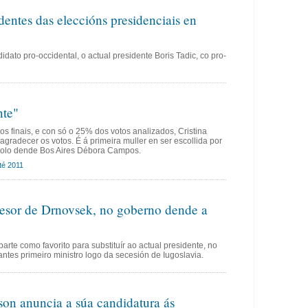
ntes das eleccións presidenciais en
dato pro-occidental, o actual presidente Boris Tadic, co pro-
te"
 finais, e con só o 25% dos votos analizados, Cristina
agradecer os votos. É á primeira muller en ser escollida por
nolo dende Bos Aires Débora Campos.
té 2011
cesor de Drnovsek, no goberno dende a
parte como favorito para substituír ao actual presidente, no
ntes primeiro ministro logo da secesión de Iugoslavia.
on anuncia a súa candidatura ás