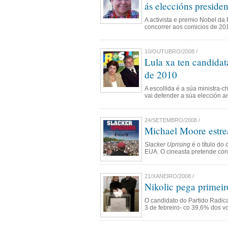
ás eleccións preside
A activista e premio Nobel da
concorrer aos comicios de 201
10/OUTUBRO/2008 /
Lula xa ten candidata
de 2010
A escollida é a súa ministra-c
vai defender a súa elección a
24/SETEMBRO/2008 /
Michael Moore estrea
Slacker Uprising
é o título d
EUA. O cineasta pretende con 
21/XANEIRO/2008 /
Nikolic pega primeir
O candidato do Partido Radica
3 de febreiro- co 39,6% dos vo