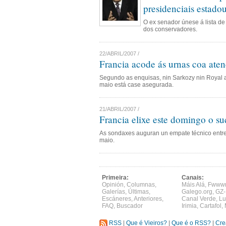
presidenciais estado
O ex senador únese á lista de
dos conservadores.
22/ABRIL/2007 /
Francia acode ás urnas coa aten
Segundo as enquisas, nin Sarkozy nin Royal a
maio está case asegurada.
21/ABRIL/2007 /
Francia elixe este domingo o su
As sondaxes auguran un empate técnico entre
maio.
Primeira:
Canais:
Opinión
,
Columnas
,
Máis Alá
,
Fwww
Galerías
,
Últimas
,
Galego.org
,
GZ-
Escáneres
,
Anteriores
,
Canal Verde
,
Lu
FAQ
,
Buscador
Irimia
,
Cartafol
,
RSS
|
Que é Vieiros?
|
Que é o RSS?
|
Cre