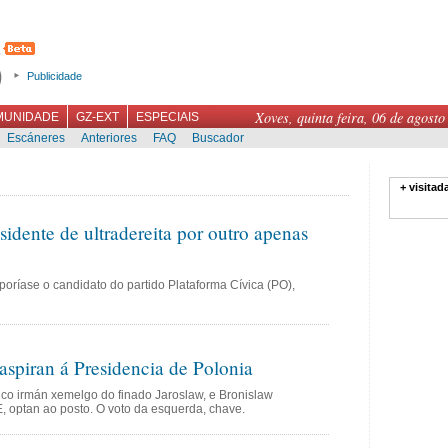
Publicidade
Xoves, quinta feira, 06 de agosto
MUNIDADE
GZ-EXT
ESPECIAIS
Escáneres
Anteriores
FAQ
Buscador
+ visitad
idente de ultradereita por outro apenas
oríase o candidato do partido Plataforma Cívica (PO),
spiran á Presidencia de Polonia
ico irmán xemelgo do finado Jaroslaw, e Bronislaw
, optan ao posto. O voto da esquerda, chave.