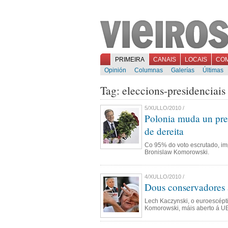
PRIMEIRA
CANAIS
LOCAIS
CO
Opinión
Columnas
Galerías
Últimas
Tag: eleccions-presidenciais
5/XULLO/2010 /
Polonia muda un pres
de dereita
Co 95% do voto escrutado, imp
Bronislaw Komorowski.
4/XULLO/2010 /
Dous conservadores a
Lech Kaczynski, o euroescépt
Komorowski, máis aberto á UE