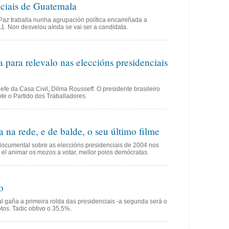
nciais de Guatemala
 Paz traballa nunha agrupación política encamiñada a
1. Non desvelou aínda se vai ser a candidata.
 para relevalo nas eleccións presidenciais
hefe da Casa Civil, Dilma Rousseff. O presidente brasileiro
nte o Partido dos Traballadores.
 na rede, e de balde, o seu último filme
o documental sobre as eleccións presidenciais de 2004 nos
el animar os mozos a votar, mellor polos demócratas.
o
l gaña a primeira rolda das presidenciais -a segunda será o
tos. Tadic obtivo o 35,5%.