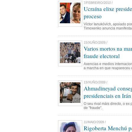
7/FEBREIRO/2010 /
Ucraína elixe presid
proceso
Víctor Ianukóvich, apoiado por
Timoxenko anuncia manifestac
15/XUÑO/2009 /
Varios mortos na man
fraude electoral
Axencias e medios internacio
a marcha en que reapareceu o 
13/XUÑO/2009 /
Ahmadineyad consegu
presidenciais en Irán
O seu rival máis directo, o ex
de "fraude".
11/MAIO/2009 /
Rigoberta Menchú par