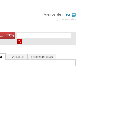
Vieiros de
meu
(ou rexistrate)
 de 2026
as
+ votadas
+ comentadas