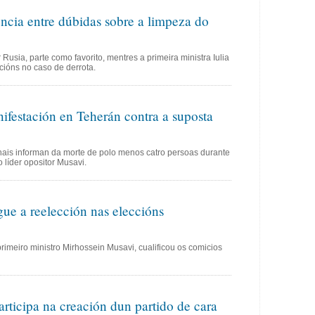
encia entre dúbidas sobre a limpeza do
 Rusia, parte como favorito, mentres a primeira ministra Iulia
ións no caso de derrota.
ifestación en Teherán contra a suposta
nais informan da morte de polo menos catro persoas durante
líder opositor Musavi.
e a reelección nas eleccións
 primeiro ministro Mirhossein Musavi, cualificou os comicios
ticipa na creación dun partido de cara