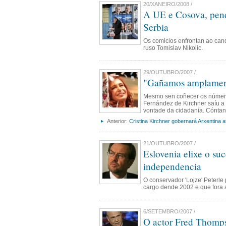
20/XANEIRO/2008 /
A UE e Cosova, pende
Serbia
Os comicios enfrontan ao candi
ruso Tomislav Nikolic.
29/OUTUBRO/2007 /
"Gañamos amplamen
Mesmo sen coñecer os números
Fernández de Kirchner saíu a 
vontade da cidadanía. Cónta
Anterior:
Cristina Kirchner gobernará Arxentina a
21/OUTUBRO/2007 /
Eslovenia elixe o su
independencia
O conservador 'Lojze' Peterle 
cargo dende 2002 e que fora a
6/SETEMBRO/2007 /
O actor Fred Thomps