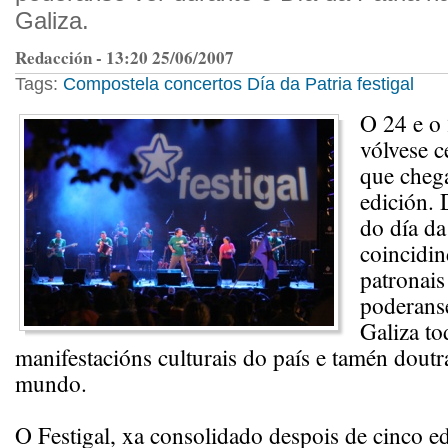
Galiza.
Redacción - 13:20 25/06/2007
Tags:
Compostela
concertos
Día da Patria
festigal
O 24 e o 
vólvese c
que chega
edición. 
do día da 
coincidin
patronais
poderanse
Galiza to
manifestacións culturais do país e tamén doutr
mundo.
O Festigal, xa consolidado despois de cinco ed