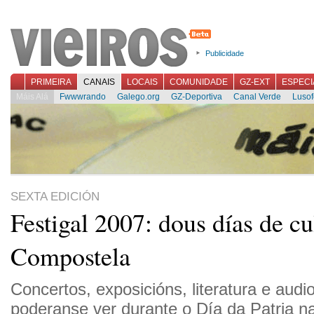
Publicidade
PRIMEIRA
CANAIS
LOCAIS
COMUNIDADE
GZ-EXT
ESPECI
Máis Alá
Fwwwrando
Galego.org
GZ-Deportiva
Canal Verde
Lusof
SEXTA EDICIÓN
Festigal 2007: dous días de cu
Compostela
Concertos, exposicións, literatura e audi
poderanse ver durante o Día da Patria na