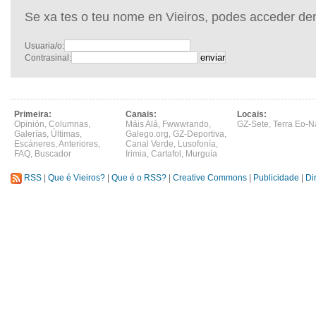
Se xa tes o teu nome en Vieiros, podes acceder de
Usuaria/o:
Contrasinal:
Primeira:
Canais:
Locais:
Opinión
,
Columnas
,
Máis Alá
,
Fwwwrando
,
GZ-Sete
,
Terra Eo-N
Galerías
,
Últimas
,
Galego.org
,
GZ-Deportiva
,
Escáneres
,
Anteriores
,
Canal Verde
,
Lusofonía
,
FAQ
,
Buscador
Irimia
,
Cartafol
,
Murguía
RSS
|
Que é Vieiros?
|
Que é o RSS?
|
Creative Commons
|
Publicidade
|
Di