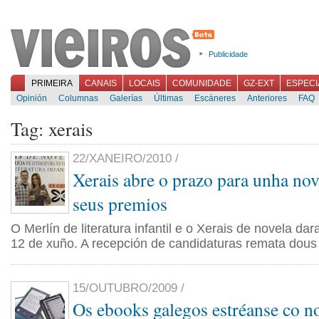
Publicidade
PRIMEIRA
CANAIS
LOCAIS
COMUNIDADE
GZ-EXT
ESPECI
Opinión
Columnas
Galerías
Últimas
Escáneres
Anteriores
FAQ
Tag: xerais
22/XANEIRO/2010 /
Xerais abre o prazo para unha nov
seus premios
O Merlín de literatura infantil e o Xerais de novela da
12 de xuño. A recepción de candidaturas remata dous
15/OUTUBRO/2009 /
Os ebooks galegos estréanse co n