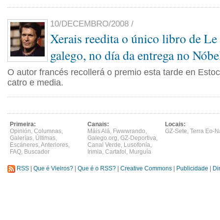
10/DECEMBRO/2008 /
Xerais reedita o único libro de Le
galego, no día da entrega no Nóbe
O autor francés recollerá o premio esta tarde en Estoc
catro e media.
Primeira:
Canais:
Locais:
Opinión
,
Columnas
,
Máis Alá
,
Fwwwrando
,
GZ-Sete
,
Terra Eo-N
Galerías
,
Últimas
,
Galego.org
,
GZ-Deportiva
,
Escáneres
,
Anteriores
,
Canal Verde
,
Lusofonía
,
FAQ
,
Buscador
Irimia
,
Cartafol
,
Murguía
RSS
|
Que é Vieiros?
|
Que é o RSS?
|
Creative Commons
|
Publicidade
|
Di