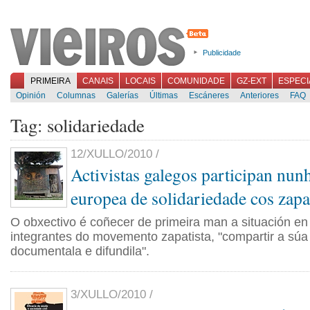
Publicidade
PRIMEIRA
CANAIS
LOCAIS
COMUNIDADE
GZ-EXT
ESPECI
Opinión
Columnas
Galerías
Últimas
Escáneres
Anteriores
FAQ
Tag: solidariedade
12/XULLO/2010 /
Activistas galegos participan nun
europea de solidariedade cos zapa
O obxectivo é coñecer de primeira man a situación en
integrantes do movemento zapatista, "compartir a súa 
documentala e difundila".
3/XULLO/2010 /