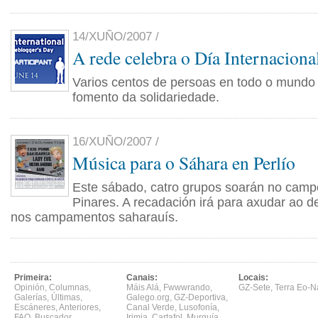
14/XUÑO/2007 /
A rede celebra o Día Internaciona
Varios centos de persoas en todo o mundo
fomento da solidariedade.
16/XUÑO/2007 /
Música para o Sáhara en Perlío
Este sábado, catro grupos soarán no campo
Pinares. A recadación irá para axudar ao 
nos campamentos saharauís.
Primeira:
Canais:
Locais:
Opinión
,
Columnas
,
Máis Alá
,
Fwwwrando
,
GZ-Sete
,
Terra Eo-N
Galerías
,
Últimas
,
Galego.org
,
GZ-Deportiva
,
Escáneres
,
Anteriores
,
Canal Verde
,
Lusofonía
,
FAQ
,
Buscador
Irimia
,
Cartafol
,
Murguía