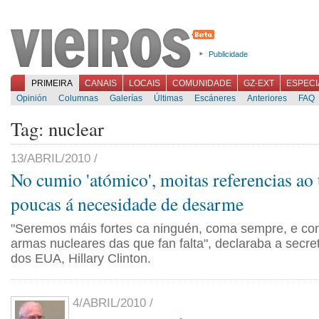
Publicidade
PRIMEIRA
CANAIS
LOCAIS
COMUNIDADE
GZ-EXT
ESPECI
Opinión
Columnas
Galerías
Últimas
Escáneres
Anteriores
FAQ
Tag: nuclear
13/ABRIL/2010 /
No cumio 'atómico', moitas referencias ao
poucas á necesidade de desarme
"Seremos máis fortes ca ninguén, coma sempre, e co
armas nucleares das que fan falta", declaraba a secre
dos EUA, Hillary Clinton.
4/ABRIL/2010 /