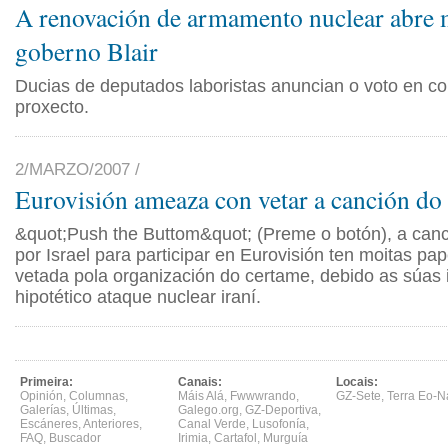
A renovación de armamento nuclear abre 
goberno Blair
Ducias de deputados laboristas anuncian o voto en co
proxecto.
2/MARZO/2007 /
Eurovisión ameaza con vetar a canción do "
&quot;Push the Buttom&quot; (Preme o botón), a can
por Israel para participar en Eurovisión ten moitas pap
vetada pola organización do certame, debido as súas 
hipotético ataque nuclear iraní.
Primeira:
Canais:
Locais:
Opinión
,
Columnas
,
Máis Alá
,
Fwwwrando
,
GZ-Sete
,
Terra Eo-N
Galerías
,
Últimas
,
Galego.org
,
GZ-Deportiva
,
Escáneres
,
Anteriores
,
Canal Verde
,
Lusofonía
,
FAQ
,
Buscador
Irimia
,
Cartafol
,
Murguía