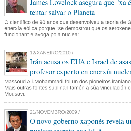
James Lovelock asegura que "xa é
tentar salvar o Planeta
O científico de 90 anos que desenvolveu a teoría de 
enerxía eólica porque "se demostrou que os aeroxen
funcionan" e avoga pola nuclear.
12/XANEIRO/2010 /
Irán acusa os EUA e Israel de asas
profesor experto en enerxía nucle
Massoud Ali-Mohammadi foi un dos pioneiros iranian
Mais outras fontes subliñan tamén a súa vinculación co
Mousavi.
21/NOVEMBRO/2009 /
O novo goberno xaponés revela u
nuclear secreto cos EUA