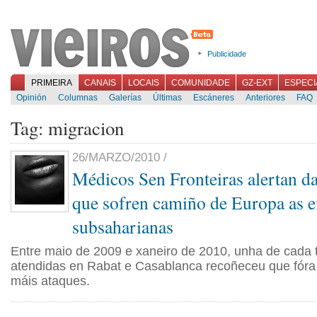
Publicidade
PRIMEIRA
CANAIS
LOCAIS
COMUNIDADE
GZ-EXT
ESPECI
Opinión
Columnas
Galerías
Últimas
Escáneres
Anteriores
FAQ
Tag: migracion
26/MARZO/2010 /
Médicos Sen Fronteiras alertan da
que sofren camiño de Europa as 
subsaharianas
Entre maio de 2009 e xaneiro de 2010, unha de cada 
atendidas en Rabat e Casablanca recoñeceu que fóra
máis ataques.