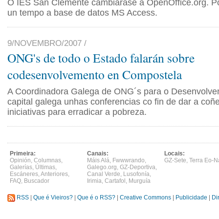
O IES San Clemente cambiarase a OpenOffice.org. P
un tempo a base de datos MS Access.
9/NOVEMBRO/2007 /
ONG's de todo o Estado falarán sobre
codesenvolvemento en Compostela
A Coordinadora Galega de ONG´s para o Desenvolve
capital galega unhas conferencias co fin de dar a coñ
iniciativas para erradicar a pobreza.
Primeira:
Canais:
Locais:
Opinión
,
Columnas
,
Máis Alá
,
Fwwwrando
,
GZ-Sete
,
Terra Eo-N
Galerías
,
Últimas
,
Galego.org
,
GZ-Deportiva
,
Escáneres
,
Anteriores
,
Canal Verde
,
Lusofonía
,
FAQ
,
Buscador
Irimia
,
Cartafol
,
Murguía
RSS
|
Que é Vieiros?
|
Que é o RSS?
|
Creative Commons
|
Publicidade
|
Di