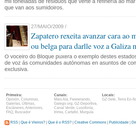
mil toneladas de residuos que verte a refinería ao mar
que van aos sumidoiros.
27/MAIO/2009 /
Zapatero rexeita avanzar cara ao
ou belga para darlle voz a Galiza
O voceiro do Bloque puxera o exemplo destes estados
de voz ás comunidades autónomas en asuntos de co
exclusiva.
Primeira:
Canais:
Locais:
Opinión
,
Columnas
,
Máis Alá
,
Fwwwrando
,
GZ-Sete
,
Terra Eo-N
Galerías
,
Últimas
,
Galego.org
,
GZ-Deportiva
,
Escáneres
,
Anteriores
,
Canal Verde
,
Lusofonía
,
FAQ
,
Buscador
Irimia
,
Cartafol
,
Murguía
RSS
|
Que é Vieiros?
|
Que é o RSS?
|
Creative Commons
|
Publicidade
|
Di