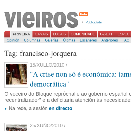
Publicidade
PRIMEIRA
CANAIS
LOCAIS
COMUNIDADE
GZ-EXT
ESPECI
Opinión
Columnas
Galerías
Últimas
Escáneres
Anteriores
FAQ
Tag: francisco-jorquera
15/XULLO/2010 /
"A crise non só é económica: tamé
democrática"
O voceiro do Bloque repróchalle ao goberno español o 
recentralizador" e a deficitaria atención ás necesidade
Na rede, a sesión
en directo
25/XUÑO/2010 /