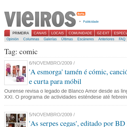
Publicidade
PRIMEIRA
CANAIS
LOCAIS
COMUNIDADE
GZ-EXT
ESPECI
Opinión
Columnas
Galerías
Últimas
Escáneres
Anteriores
FAQ
Tag: comic
6/NOVEMBRO/2009 /
'A esmorga' tamén é cómic, canció
e curta para móbil
Ourense revisa o legado de Blanco Amor desde as li
XXI. O programa de actividades esténdese até febreir
5/NOVEMBRO/2009 /
'As serpes cegas', editado por BD