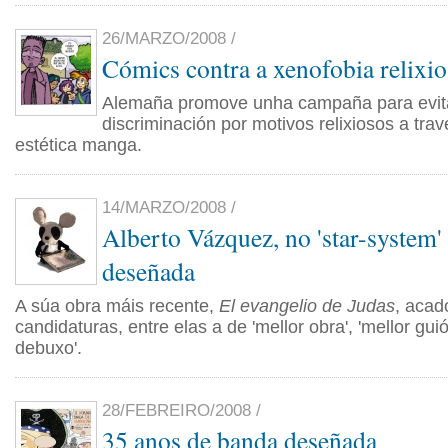
26/MARZO/2008 /
Cómics contra a xenofobia relixio
Alemaña promove unha campaña para evit
discriminación por motivos relixiosos a tr
estética manga.
14/MARZO/2008 /
Alberto Vázquez, no 'star-system'
deseñada
A súa obra máis recente,
El evangelio de Judas
, acad
candidaturas, entre elas a de 'mellor obra', 'mellor guió
debuxo'.
28/FEBREIRO/2008 /
35 anos de banda deseñada