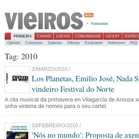
Publicidade
PRIMEIRA
CANAIS
LOCAIS
COMUNIDADE
GZ-EXT
ESPECI
Opinión
Columnas
Galerías
Últimas
Escáneres
Anteriores
FAQ
Tag: 2010
2/MARZO/2010 /
Los Planetas, Emilio José, Nada S
vindeiro Festival do Norte
A cita musical da primavera en Vilagarcía de Arousa 
unha vintena de nomes para o seu cartel.
10/FEBREIRO/2010 /
'Nós no mundo': Proposta de axen