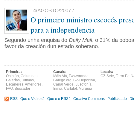
14/AGOSTO/2007 /
O primeiro ministro escocés prese
para a independencia
Segundo unha enquisa do
Daily Mail
, o 31% da poboa
favor da creación dun estado soberano.
Primeira:
Canais:
Locais:
Opinión
,
Columnas
,
Máis Alá
,
Fwwwrando
,
GZ-Sete
,
Terra Eo-N
Galerías
,
Últimas
,
Galego.org
,
GZ-Deportiva
,
Escáneres
,
Anteriores
,
Canal Verde
,
Lusofonía
,
FAQ
,
Buscador
Irimia
,
Cartafol
,
Murguía
RSS
|
Que é Vieiros?
|
Que é o RSS?
|
Creative Commons
|
Publicidade
|
Di