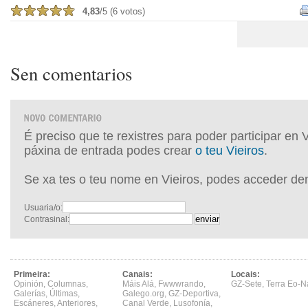
4,83
/5 (6 votos)
Sen comentarios
É preciso que te rexistres para poder participar en 
páxina de entrada podes crear
o teu Vieiros
.
Se xa tes o teu nome en Vieiros, podes acceder de
Usuaria/o:
Contrasinal:
Primeira:
Canais:
Locais:
Opinión
,
Columnas
,
Máis Alá
,
Fwwwrando
,
GZ-Sete
,
Terra Eo-N
Galerías
,
Últimas
,
Galego.org
,
GZ-Deportiva
,
Escáneres
,
Anteriores
,
Canal Verde
,
Lusofonía
,