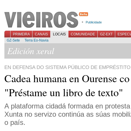
Publicidade
PRIMEIRA
CANAIS
LOCAIS
COMUNIDADE
GZ-EXT
ESPECI
GZ-Sete
Terra Eo-Navia
Edición xeral
EN DEFENSA DO SISTEMA PÚBLICO DE EMPRÉSTITO
Cadea humana en Ourense co
"Préstame un libro de texto"
A plataforma cidadá formada en protesta 
Xunta no servizo continúa as súas mobil
o país.