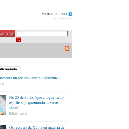
Vieiros de
meu
(ou rexistrate)
 de 2026
 Altermundo
esenta un recurso contra o decretazo
ral
No 25 de xullo, "que a fogueira do
esprito siga quentando as vosas
vidas"
Edición xeral
Os recortes da Xunta en materia de