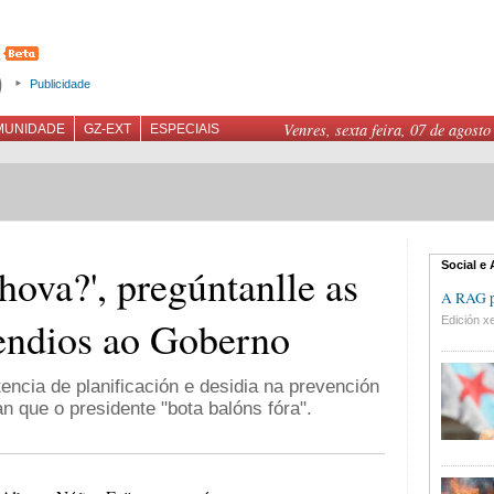
Publicidade
Venres, sexta feira, 07 de agosto
MUNIDADE
GZ-EXT
ESPECIAIS
Social e
hova?', pregúntanlle as
A RAG pr
cendios ao Goberno
Edición xe
encia de planificación e desidia na prevención
n que o presidente "bota balóns fóra".