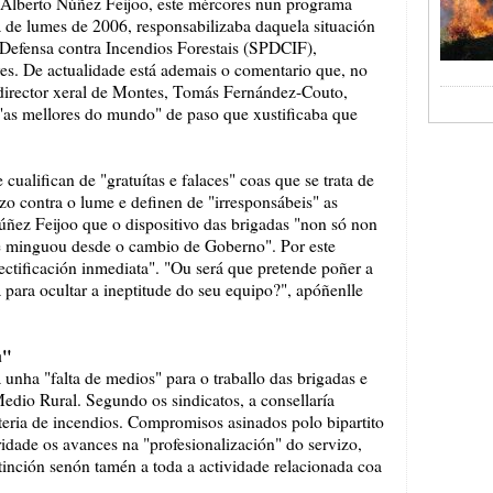
 Alberto Núñez Feijoo, este mércores nun programa
 de lumes de 2006, responsabilizaba daquela situación
 Defensa contra Incendios Forestais (SPDCIF),
es. De actualidade está ademais o comentario que, no
 director xeral de Montes, Tomás Fernández-Couto,
"as mellores do mundo" de paso que xustificaba que
cualifican de "gratuítas e falaces" coas que se trata de
izo contra o lume e definen de "irresponsábeis" as
úñez Feijoo que o dispositivo das brigadas "non só non
e minguou desde o cambio de Goberno". Por este
ectificación inmediata". "Ou será que pretende poñer a
a para ocultar a ineptitude do seu equipo?", apóñenlle
a"
nha "falta de medios" para o traballo das brigadas e
Medio Rural. Segundo os sindicatos, a consellaría
ria de incendios. Compromisos asinados polo bipartito
idade os avances na "profesionalización" do servizo,
tinción senón tamén a toda a actividade relacionada coa