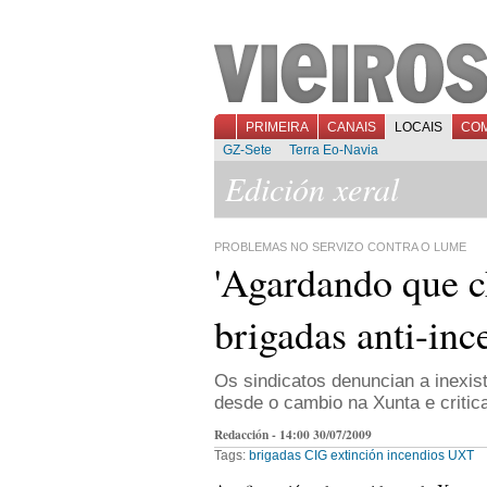
PRIMEIRA
CANAIS
LOCAIS
CO
GZ-Sete
Terra Eo-Navia
Edición xeral
PROBLEMAS NO SERVIZO CONTRA O LUME
'Agardando que c
brigadas anti-in
Os sindicatos denuncian a inexist
desde o cambio na Xunta e critica
Redacción - 14:00 30/07/2009
Tags:
brigadas
CIG
extinción
incendios
UXT