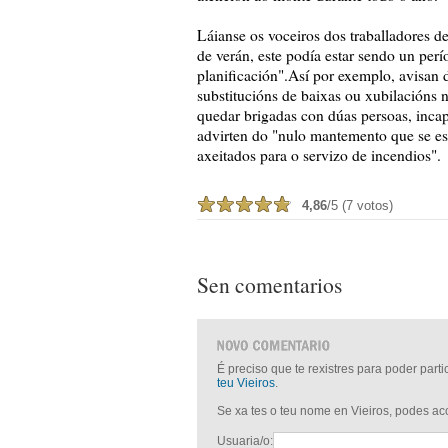
Láianse os voceiros dos traballadores d
de verán, este podía estar sendo un perí
planificación".Así por exemplo, avisan 
substitucións de baixas ou xubilacións n
quedar brigadas con dúas persoas, inca
advirten do "nulo mantemento que se es
axeitados para o servizo de incendios".
4,86
/5 (7 votos)
Sen comentarios
É preciso que te rexistres para poder part
teu Vieiros
.
Se xa tes o teu nome en Vieiros, podes a
Usuaria/o: