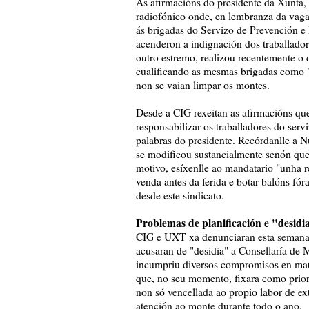
As afirmacións do presidente da Xunta,
radiofónico onde, en lembranza da vaga
ás brigadas do Servizo de Prevención e
acenderon a indignación dos traballador
outro estremo, realizou recentemente o
cualificando as mesmas brigadas como 
non se vaian limpar os montes.
Desde a CIG rexeitan as afirmacións que 
responsabilizar os traballadores do serv
palabras do presidente. Recórdanlle a N
se modificou sustancialmente senón qu
motivo, esíxenlle ao mandatario "unha r
venda antes da ferida e botar balóns fór
desde este sindicato.
Problemas de planificación e "desidi
CIG e UXT xa denunciaran esta semana u
acusaran de "desidia" a Consellaría de 
incumpriu diversos compromisos en mate
que, no seu momento, fixara como prior
non só vencellada ao propio labor de ex
atención ao monte durante todo o ano.