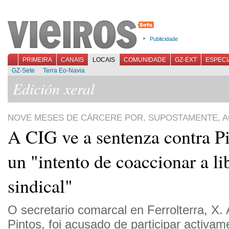
Publicidade
PRIMEIRA
CANAIS
LOCAIS
COMUNIDADE
GZ-EXT
ESPECI
GZ-Sete
Terra Eo-Navia
Edición xeral
NOVE MESES DE CÁRCERE POR, SUPOSTAMENTE, A
A CIG ve a sentenza contra P
un "intento de coaccionar a l
sindical"
O secretario comarcal en Ferrolterra, X.
Pintos, foi acusado de participar activa