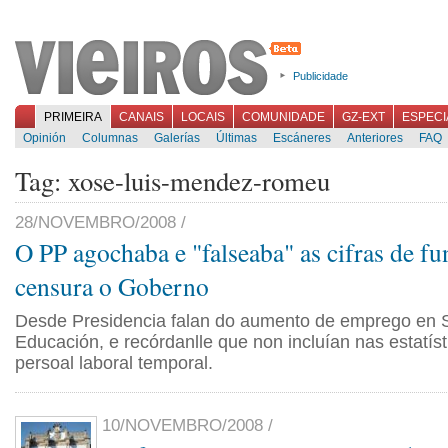
Publicidade
PRIMEIRA
CANAIS
LOCAIS
COMUNIDADE
GZ-EXT
ESPECI
Opinión
Columnas
Galerías
Últimas
Escáneres
Anteriores
FAQ
Tag: xose-luis-mendez-romeu
28/NOVEMBRO/2008 /
O PP agochaba e "falseaba" as cifras de fu
censura o Goberno
Desde Presidencia falan do aumento de emprego en 
Educación, e recórdanlle que non incluían nas estatíst
persoal laboral temporal.
10/NOVEMBRO/2008 /