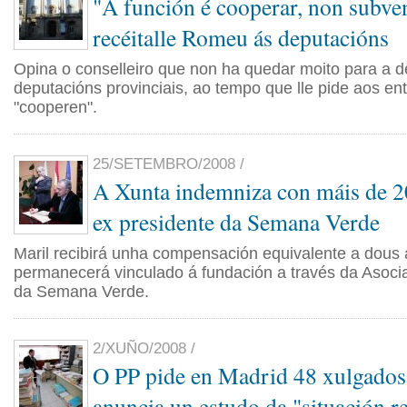
"A función é cooperar, non subve
recéitalle Romeu ás deputacións
Opina o conselleiro que non ha quedar moito para a d
deputacións provinciais, ao tempo que lle pide aos e
"cooperen".
25/SETEMBRO/2008 /
A Xunta indemniza con máis de 2
ex presidente da Semana Verde
Maril recibirá unha compensación equivalente a dous 
permanecerá vinculado á fundación a través da Asoci
da Semana Verde.
2/XUÑO/2008 /
O PP pide en Madrid 48 xulgados
anuncia un estudo da "situación re