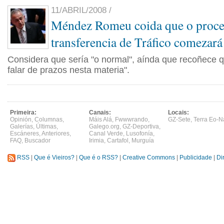
11/ABRIL/2008 /
Méndez Romeu coida que o proce
transferencia de Tráfico comezar
Considera que sería "o normal", aínda que recoñece qu
falar de prazos nesta materia".
Primeira:
Canais:
Locais:
Opinión
,
Columnas
,
Máis Alá
,
Fwwwrando
,
GZ-Sete
,
Terra Eo-N
Galerías
,
Últimas
,
Galego.org
,
GZ-Deportiva
,
Escáneres
,
Anteriores
,
Canal Verde
,
Lusofonía
,
FAQ
,
Buscador
Irimia
,
Cartafol
,
Murguía
RSS
|
Que é Vieiros?
|
Que é o RSS?
|
Creative Commons
|
Publicidade
|
Di