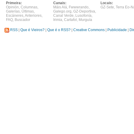
Primeira:
Canais:
Locais:
Opinión
,
Columnas
,
Máis Alá
,
Fwwwrando
,
GZ-Sete
,
Terra Eo-N
Galerías
,
Últimas
,
Galego.org
,
GZ-Deportiva
,
Escáneres
,
Anteriores
,
Canal Verde
,
Lusofonía
,
FAQ
,
Buscador
Irimia
,
Cartafol
,
Murguía
RSS
|
Que é Vieiros?
|
Que é o RSS?
|
Creative Commons
|
Publicidade
|
Di