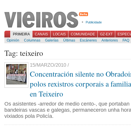
Publicidade
PRIMEIRA
CANAIS
LOCAIS
COMUNIDADE
GZ-EXT
ESPECI
Opinión
Columnas
Galerías
Últimas
Escáneres
Anteriores
FAQ
Tag: teixeiro
15/MARZO/2010 /
Concentración silente no Obradoir
polos rexistros corporais a famili
en Teixeiro
Os asistentes -arredor de medio cento-, que portaban 
bandeiras vascas e galegas, permaneceron unha hora 
vixiados pola Policía.