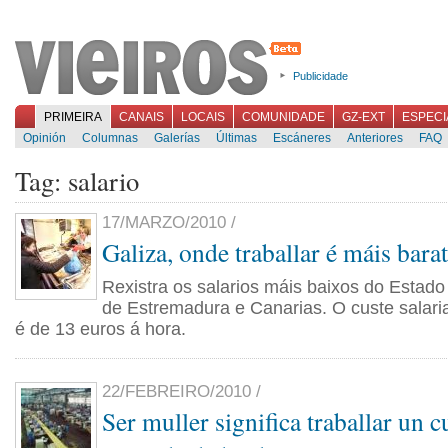
Publicidade
PRIMEIRA
CANAIS
LOCAIS
COMUNIDADE
GZ-EXT
ESPECI
Opinión
Columnas
Galerías
Últimas
Escáneres
Anteriores
FAQ
Tag: salario
17/MARZO/2010 /
Galiza, onde traballar é máis bara
Rexistra os salarios máis baixos do Estado
de Estremadura e Canarias. O custe salari
é de 13 euros á hora.
22/FEBREIRO/2010 /
Ser muller significa traballar un c