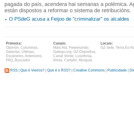
pagada do país, acendera hai semanas a polémica. A
están dispostos a reformar o sistema de retribucións.
O PSdeG acusa a Feijoo de "criminalizar" os alcaldes
Primeira:
Canais:
Locais:
Opinión
,
Columnas
,
Máis Alá
,
Fwwwrando
,
GZ-Sete
,
Terra Eo-N
Galerías
,
Últimas
,
Galego.org
,
GZ-Deportiva
,
Escáneres
,
Anteriores
,
Canal Verde
,
Lusofonía
,
FAQ
,
Buscador
Irimia
,
Cartafol
,
Murguía
RSS
|
Que é Vieiros?
|
Que é o RSS?
|
Creative Commons
|
Publicidade
|
Di