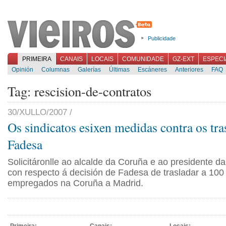
Publicidade
PRIMEIRA
CANAIS
LOCAIS
COMUNIDADE
GZ-EXT
ESPECI
Opinión
Columnas
Galerías
Últimas
Escáneres
Anteriores
FAQ
Tag: rescision-de-contratos
30/XULLO/2007 /
Os sindicatos esixen medidas contra os tra
Fadesa
Solicitáronlle ao alcalde da Coruña e ao presidente 
con respecto á decisión de Fadesa de trasladar a 100
empregados na Coruña a Madrid.