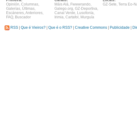
Primeira:
Canais:
Locais:
Opinión
,
Columnas
,
Máis Alá
,
Fwwwrando
,
GZ-Sete
,
Terra Eo-N
Galerías
,
Últimas
,
Galego.org
,
GZ-Deportiva
,
Escáneres
,
Anteriores
,
Canal Verde
,
Lusofonía
,
FAQ
,
Buscador
Irimia
,
Cartafol
,
Murguía
RSS
|
Que é Vieiros?
|
Que é o RSS?
|
Creative Commons
|
Publicidade
|
Di