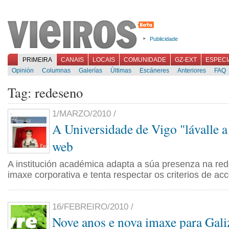
Publicidade
PRIMEIRA
CANAIS
LOCAIS
COMUNIDADE
GZ-EXT
ESPECI
Opinión
Columnas
Galerías
Últimas
Escáneres
Anteriores
FAQ
Tag: redeseno
1/MARZO/2010 /
A Universidade de Vigo "lávalle a
web
A institución académica adapta a súa presenza na re
imaxe corporativa e tenta respectar os criterios de acc
16/FEBREIRO/2010 /
Nove anos e nova imaxe para Gali