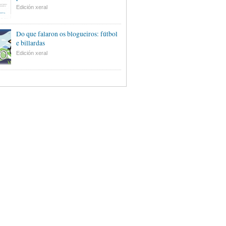
Edición xeral
Do que falaron os blogueiros: fútbol
e billardas
Edición xeral