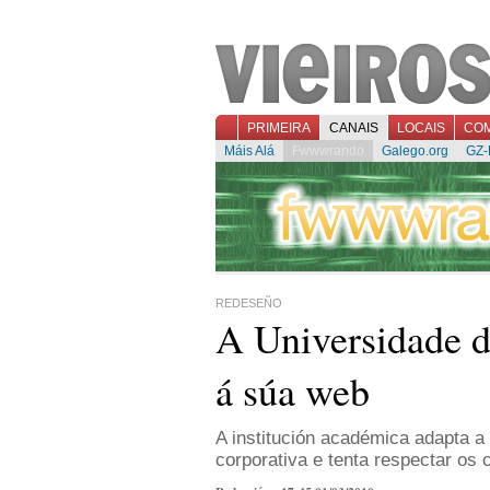
PRIMEIRA
CANAIS
LOCAIS
CO
Máis Alá
Fwwwrando
Galego.org
GZ-
REDESEÑO
A Universidade d
á súa web
A institución académica adapta 
corporativa e tenta respectar os c