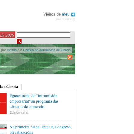
Vieiros de
meu
(ou rexistrate)
 de 2026
o por
Vieiros
e o
Colexio de Xornalistas de Galicia
ía e Ciencia
Eganet tacha de "intromisión
empresarial"un programa das
cámaras de comercio
Edición xeral
Na primeira plana: Estatut, Congreso,
privatizacións