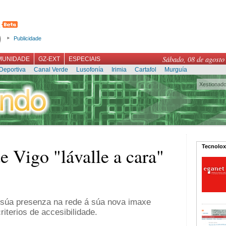
Publicidade
Sábado, 08 de agosto
MUNIDADE
GZ-EXT
ESPECIAIS
Deportiva
Canal Verde
Lusofonía
Irimia
Cartafol
Murguía
Xestionad
Tecnolox
e Vigo "lávalle a cara"
a súa presenza na rede á súa nova imaxe
riterios de accesibilidade.