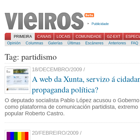
Publicidade
PRIMEIRA
CANAIS
LOCAIS
COMUNIDADE
GZ-EXT
ESPECI
Opinión
Columnas
Galerías
Últimas
Escáneres
Anteriores
FAQ
Tag: partidismo
18/DECEMBRO/2009 /
A web da Xunta, servizo á cidada
propaganda política?
O deputado socialista Pablo López acusou o Goberno
como plataforma de comunicación partidista, extremo
popular Roberto Castro.
20/FEBREIRO/2009 /