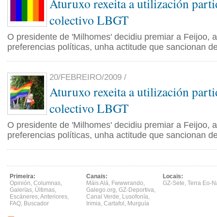
Aturuxo rexeita a utilización parti
colectivo LBGT
O presidente de 'Milhomes' decidiu premiar a Feijoo,
preferencias políticas, unha actitude que sancionan d
20/FEBREIRO/2009 /
Aturuxo rexeita a utilización parti
colectivo LBGT
O presidente de 'Milhomes' decidiu premiar a Feijoo,
preferencias políticas, unha actitude que sancionan d
Primeira:
Canais:
Locais:
Opinión
,
Columnas
,
Máis Alá
,
Fwwwrando
,
GZ-Sete
,
Terra Eo-N
Galerías
,
Últimas
,
Galego.org
,
GZ-Deportiva
,
Escáneres
,
Anteriores
,
Canal Verde
,
Lusofonía
,
FAQ
,
Buscador
Irimia
,
Cartafol
,
Murguía