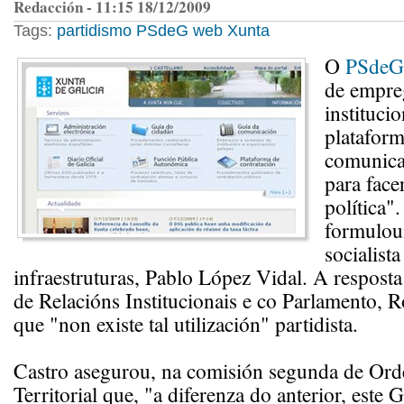
Redacción - 11:15 18/12/2009
Tags:
partidismo
PSdeG
web
Xunta
O
PSdeG
de empre
instituci
plataform
comunic
para fac
política"
formulou
socialist
infraestruturas, Pablo López Vidal. A resposta
de Relacións Institucionais e co Parlamento, R
que "non existe tal utilización" partidista.
Castro asegurou, na comisión segunda de Ord
Territorial que, "a diferenza do anterior, este