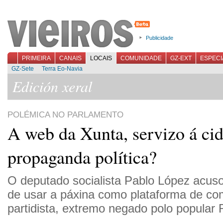
Publicidade
PRIMEIRA
CANAIS
LOCAIS
COMUNIDADE
GZ-EXT
ESPECI
GZ-Sete
Terra Eo-Navia
Edición xeral
POLÉMICA NO PARLAMENTO
A web da Xunta, servizo á ci
propaganda política?
O deputado socialista Pablo López acus
de usar a páxina como plataforma de co
partidista, extremo negado polo popular 