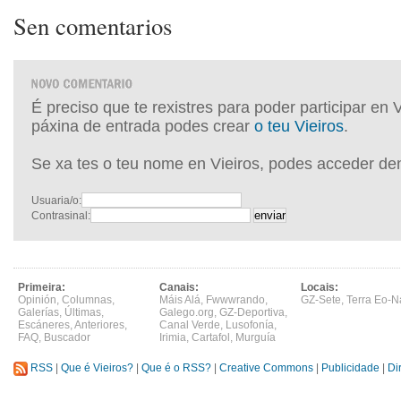
Sen comentarios
É preciso que te rexistres para poder participar en 
páxina de entrada podes crear
o teu Vieiros
.
Se xa tes o teu nome en Vieiros, podes acceder de
Usuaria/o:
Contrasinal:
Primeira:
Canais:
Locais:
Opinión
,
Columnas
,
Máis Alá
,
Fwwwrando
,
GZ-Sete
,
Terra Eo-N
Galerías
,
Últimas
,
Galego.org
,
GZ-Deportiva
,
Escáneres
,
Anteriores
,
Canal Verde
,
Lusofonía
,
FAQ
,
Buscador
Irimia
,
Cartafol
,
Murguía
RSS
|
Que é Vieiros?
|
Que é o RSS?
|
Creative Commons
|
Publicidade
|
Di