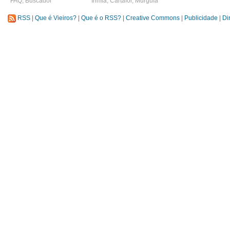
FAQ
,
Buscador
Irimia
,
Cartafol
,
Murguía
RSS
|
Que é Vieiros?
|
Que é o RSS?
|
Creative Commons
|
Publicidade
|
Di