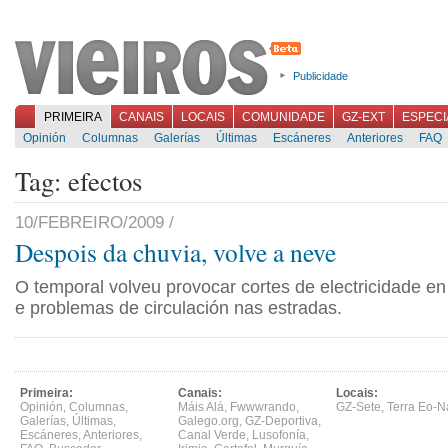
Publicidade
PRIMEIRA
CANAIS
LOCAIS
COMUNIDADE
GZ-EXT
ESPECI
Opinión
Columnas
Galerías
Últimas
Escáneres
Anteriores
FAQ
Tag: efectos
10/FEBREIRO/2009 /
Despois da chuvia, volve a neve
O temporal volveu provocar cortes de electricidade en
e problemas de circulación nas estradas.
Primeira:
Canais:
Locais:
Opinión
,
Columnas
,
Máis Alá
,
Fwwwrando
,
GZ-Sete
,
Terra Eo-N
Galerías
,
Últimas
,
Galego.org
,
GZ-Deportiva
,
Escáneres
,
Anteriores
,
Canal Verde
,
Lusofonía
,