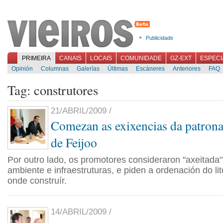
Publicidade
PRIMEIRA
CANAIS
LOCAIS
COMUNIDADE
GZ-EXT
ESPECI
Opinión
Columnas
Galerías
Últimas
Escáneres
Anteriores
FAQ
Tag: construtores
21/ABRIL/2009 /
Comezan as exixencias da patron
de Feijoo
Por outro lado, os promotores consideraron "axeitada"
ambiente e infraestruturas, e piden a ordenación do lit
onde construír.
14/ABRIL/2009 /