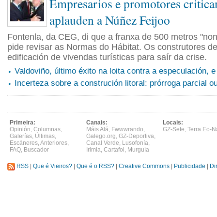
Empresarios e promotores critican
aplauden a Núñez Feijoo
Fontenla, da CEG, di que a franxa de 500 metros "non
pide revisar as Normas do Hábitat. Os construtores d
edificación de vivendas turísticas para saír da crise.
Valdoviño, último éxito na loita contra a especulación, e
Incerteza sobre a construción litoral: prórroga parcial o
Primeira:
Canais:
Locais:
Opinión
,
Columnas
,
Máis Alá
,
Fwwwrando
,
GZ-Sete
,
Terra Eo-N
Galerías
,
Últimas
,
Galego.org
,
GZ-Deportiva
,
Escáneres
,
Anteriores
,
Canal Verde
,
Lusofonía
,
FAQ
,
Buscador
Irimia
,
Cartafol
,
Murguía
RSS
|
Que é Vieiros?
|
Que é o RSS?
|
Creative Commons
|
Publicidade
|
Di