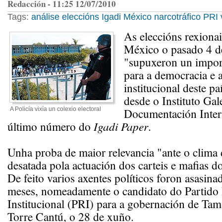
Redacción - 11:25 12/07/2010
Tags:
análise
eleccións
Igadi
México
narcotráfico
PRI
As eleccións rexionai
México o pasado 4 d
"supuxeron un importa
para a democracia e a
institucional deste pa
desde o Instituto Gal
A Policía vixía un colexio electoral
Documentación Inter
último número do
Igadi Paper
.
Unha proba de maior relevancia "ante o clima 
desatada pola actuación dos carteis e mafias do
De feito varios axentes políticos foron asasina
meses, nomeadamente o candidato do Partido 
Institucional (PRI) para a gobernación de Tam
Torre Cantú, o 28 de xuño.