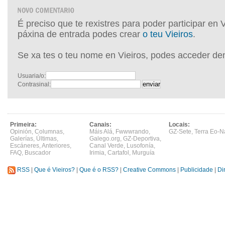
É preciso que te rexistres para poder participar en 
páxina de entrada podes crear
o teu Vieiros
.
Se xa tes o teu nome en Vieiros, podes acceder de
Usuaria/o:
Contrasinal:
Primeira:
Canais:
Locais:
Opinión
,
Columnas
,
Máis Alá
,
Fwwwrando
,
GZ-Sete
,
Terra Eo-N
Galerías
,
Últimas
,
Galego.org
,
GZ-Deportiva
,
Escáneres
,
Anteriores
,
Canal Verde
,
Lusofonía
,
FAQ
,
Buscador
Irimia
,
Cartafol
,
Murguía
RSS
|
Que é Vieiros?
|
Que é o RSS?
|
Creative Commons
|
Publicidade
|
Di