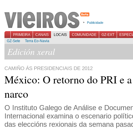
Publicidade
PRIMEIRA
CANAIS
LOCAIS
COMUNIDADE
GZ-EXT
ESPECI
GZ-Sete
Terra Eo-Navia
Edición xeral
CAMIÑO ÁS PRESIDENCIAIS DE 2012
México: O retorno do PRI e a
narco
O Instituto Galego de Análise e Docume
Internacional examina o escenario polític
das eleccións rexionais da semana pasa