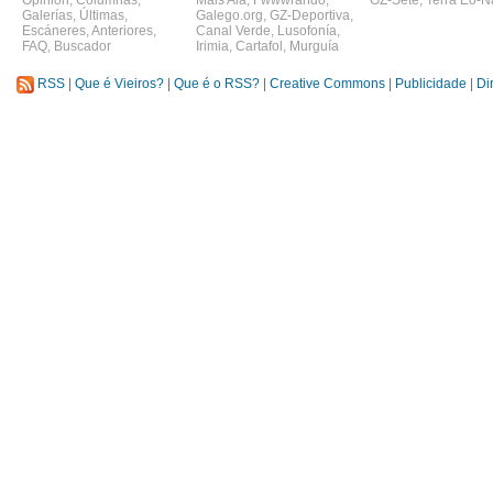
Opinión
,
Columnas
,
Máis Alá
,
Fwwwrando
,
GZ-Sete
,
Terra Eo-N
Galerías
,
Últimas
,
Galego.org
,
GZ-Deportiva
,
Escáneres
,
Anteriores
,
Canal Verde
,
Lusofonía
,
FAQ
,
Buscador
Irimia
,
Cartafol
,
Murguía
RSS
|
Que é Vieiros?
|
Que é o RSS?
|
Creative Commons
|
Publicidade
|
Di