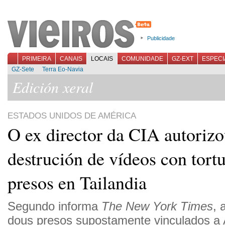
Publicidade
PRIMEIRA
CANAIS
LOCAIS
COMUNIDADE
GZ-EXT
ESPECI
GZ-Sete
Terra Eo-Navia
Edición xeral
ESTADOS UNIDOS DE AMÉRICA
O ex director da CIA autorizo
destrución de vídeos con tortu
presos en Tailandia
Segundo informa
The New York Times
, 
dous presos supostamente vinculados a 