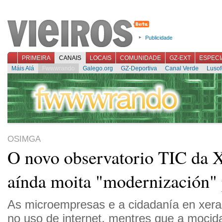
Publicidade
PRIMEIRA
CANAIS
LOCAIS
COMUNIDADE
GZ-EXT
ESPECI
Máis Alá
Fwwwrando
Galego.org
GZ-Deportiva
Canal Verde
Lusof
OSIMGA
O novo observatorio TIC da X
aínda moita "modernización" 
As microempresas e a cidadanía en xera
no uso de internet, mentres que a mocid