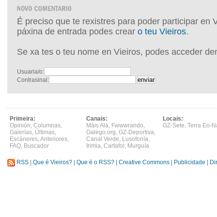
É preciso que te rexistres para poder participar en 
páxina de entrada podes crear
o teu Vieiros
.
Se xa tes o teu nome en Vieiros, podes acceder de
Usuaria/o:
Contrasinal:
Primeira:
Canais:
Locais:
Opinión
,
Columnas
,
Máis Alá
,
Fwwwrando
,
GZ-Sete
,
Terra Eo-N
Galerías
,
Últimas
,
Galego.org
,
GZ-Deportiva
,
Escáneres
,
Anteriores
,
Canal Verde
,
Lusofonía
,
FAQ
,
Buscador
Irimia
,
Cartafol
,
Murguía
RSS
|
Que é Vieiros?
|
Que é o RSS?
|
Creative Commons
|
Publicidade
|
Di