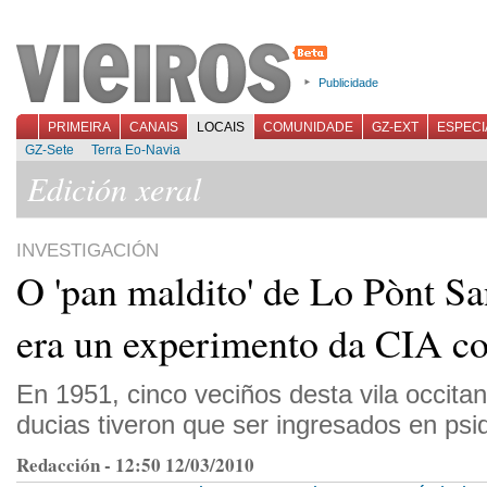
Publicidade
PRIMEIRA
CANAIS
LOCAIS
COMUNIDADE
GZ-EXT
ESPECI
GZ-Sete
Terra Eo-Navia
Edición xeral
INVESTIGACIÓN
O 'pan maldito' de Lo Pònt Sa
era un experimento da CIA 
En 1951, cinco veciños desta vila occita
ducias tiveron que ser ingresados en psiq
Redacción - 12:50 12/03/2010