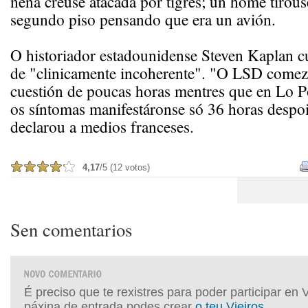
nena creuse atacada por tigres; un home tirou
segundo piso pensando que era un avión.
O historiador estadounidense Steven Kaplan cua
de "clinicamente incoherente". "O LSD comeza
cuestión de poucas horas mentres que en Lo P
os síntomas manifestáronse só 36 horas despoi
declarou a medios franceses.
4,17
/5 (12 votos)
Sen comentarios
É preciso que te rexistres para poder participar en 
páxina de entrada podes crear
o teu Vieiros
.