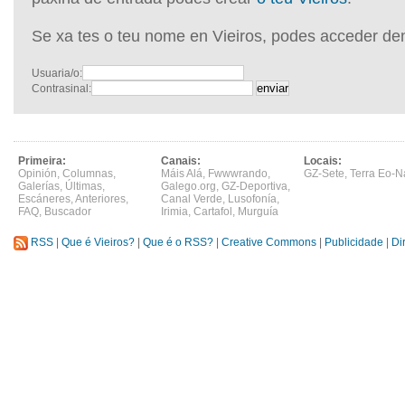
Se xa tes o teu nome en Vieiros, podes acceder de
Usuaria/o:
Contrasinal:
Primeira:
Canais:
Locais:
Opinión
,
Columnas
,
Máis Alá
,
Fwwwrando
,
GZ-Sete
,
Terra Eo-N
Galerías
,
Últimas
,
Galego.org
,
GZ-Deportiva
,
Escáneres
,
Anteriores
,
Canal Verde
,
Lusofonía
,
FAQ
,
Buscador
Irimia
,
Cartafol
,
Murguía
RSS
|
Que é Vieiros?
|
Que é o RSS?
|
Creative Commons
|
Publicidade
|
Di