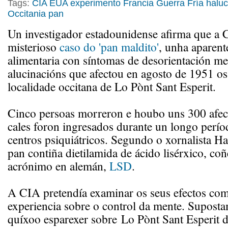
Tags:
CIA
EUA
experimento
Francia
Guerra Fría
haluc
Occitania
pan
Un investigador estadounidense afirma que a C
misterioso
caso do 'pan maldito'
, unha aparent
alimentaria con síntomas de desorientación me
alucinacións que afectou en agosto de 1951 os
localidade occitana de Lo Pònt Sant Esperit.
Cinco persoas morreron e houbo uns 300 afec
cales foron ingresados durante un longo perí
centros psiquiátricos. Segundo o xornalista Ha
pan contiña dietilamida de ácido lisérxico, co
acrónimo en alemán,
LSD
.
A CIA pretendía examinar os seus efectos co
experiencia sobre o control da mente. Suposta
quíxoo esparexer sobre Lo Pònt Sant Esperit d