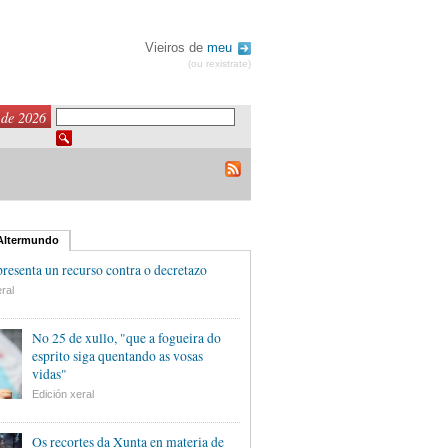
Vieiros de
meu
(ou rexistrate)
 de 2026
 Altermundo
esenta un recurso contra o decretazo
ral
No 25 de xullo, "que a fogueira do
esprito siga quentando as vosas
vidas"
Edición xeral
Os recortes da Xunta en materia de