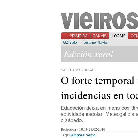
PRIMEIRA
CANAIS
LOCAIS
CO
GZ-Sete
Terra Eo-Navia
Edición xeral
NAS ÚLTIMAS HORAS
O forte temporal 
incidencias en to
Educación deixa en mans dos dir
actividade escolar. Meteogalicia 
o sábado.
Redacción - 10:10 25/02/2010
Tags:
temporal
vento