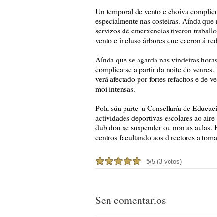
Un temporal de vento e choiva complico
especialmente nas costeiras. Aínda que
servizos de emerxencias tiveron traballo
vento e incluso árbores que caeron á red
Aínda que se agarda nas vindeiras horas
complicarse a partir da noite do venres.
verá afectado por fortes refachos e de 
moi intensas.
Pola súa parte, a Consellaría de Educac
actividades deportivas escolares ao air
dubidou se suspender ou non as aulas. P
centros facultando aos directores a toma
5
/5 (3 votos)
Sen comentarios