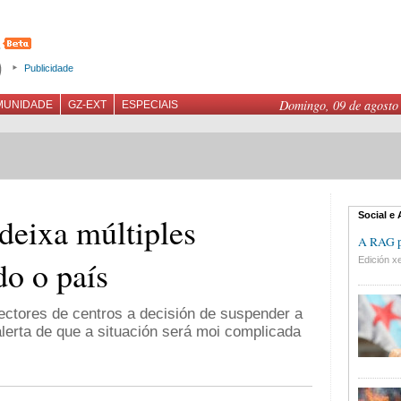
Publicidade
Domingo, 09 de agosto
MUNIDADE
GZ-EXT
ESPECIAIS
Social e
deixa múltiples
A RAG pr
do o país
Edición xe
ectores de centros a decisión de suspender a
alerta de que a situación será moi complicada