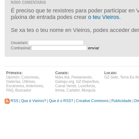
É preciso que te rexistres para poder participar en 
páxina de entrada podes crear
o teu Vieiros
.
Se xa tes o teu nome en Vieiros, podes acceder de
Usuaria/o:
Contrasinal:
Primeira:
Canais:
Locais:
Opinión
,
Columnas
,
Máis Alá
,
Fwwwrando
,
GZ-Sete
,
Terra Eo-N
Galerías
,
Últimas
,
Galego.org
,
GZ-Deportiva
,
Escáneres
,
Anteriores
,
Canal Verde
,
Lusofonía
,
FAQ
,
Buscador
Irimia
,
Cartafol
,
Murguía
RSS
|
Que é Vieiros?
|
Que é o RSS?
|
Creative Commons
|
Publicidade
|
Di