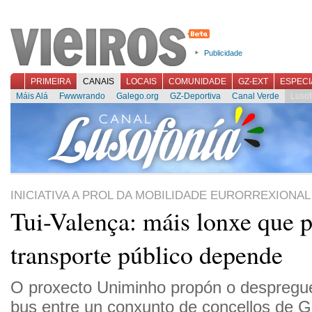
Publicidade
PRIMEIRA
CANAIS
LOCAIS
COMUNIDADE
GZ-EXT
ESPECI
Máis Alá
Fwwwrando
Galego.org
GZ-Deportiva
Canal Verde
Lusof
INICIATIVA A PROL DA MOBILIDADE EURORREXIONAL
Tui-Valença: máis lonxe que p
transporte público depende
O proxecto Uniminho propón o despregue
bus entre un conxunto de concellos de G