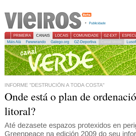
Publicidade
PRIMEIRA
CANAIS
LOCAIS
COMUNIDADE
GZ-EXT
ESPECI
Máis Alá
Fwwwrando
Galego.org
GZ-Deportiva
Canal Verde
Lusof
INFORME "DESTRUCIÓN A TODA COSTA"
Onde está o plan de ordenaci
litoral?
Até dezasete espazos protexidos en peri
Greenpeace na edición 2009 do seu info