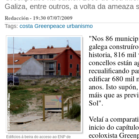
Galiza, entre outros, a volta da ameaza 
Redacción - 19:30 07/07/2009
Tags:
costa
Greenpeace
urbanismo
"Nos 86 municipi
galega construíro
historia, 816 mil
concellos están a
recualificando p
edificar 680 mil 
anos. Isto supón
máis que as previ
Sol".
Velaí a comparat
inicio do capítul
ecoloxista Greenp
Edificios á beira do acceso ao ENP de