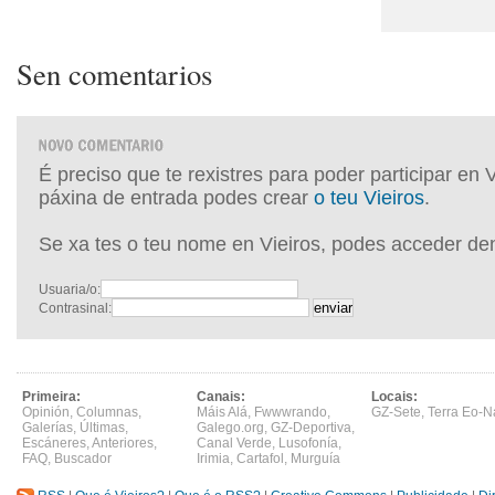
Sen comentarios
É preciso que te rexistres para poder participar en 
páxina de entrada podes crear
o teu Vieiros
.
Se xa tes o teu nome en Vieiros, podes acceder de
Usuaria/o:
Contrasinal:
Primeira:
Canais:
Locais:
Opinión
,
Columnas
,
Máis Alá
,
Fwwwrando
,
GZ-Sete
,
Terra Eo-N
Galerías
,
Últimas
,
Galego.org
,
GZ-Deportiva
,
Escáneres
,
Anteriores
,
Canal Verde
,
Lusofonía
,
FAQ
,
Buscador
Irimia
,
Cartafol
,
Murguía