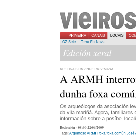
PRIMEIRA
CANAIS
LOCAIS
CO
GZ-Sete
Terra Eo-Navia
Edición xeral
ATÉ FINAIS DA VINDEIRA SEMANA
A ARMH interrom
dunha foxa com
Os arqueólogos da asociación lev
da vila mariñá. Agora, familiares
información sobre a posíbel local
Redacción - 08:00 22/06/2009
Tags:
Argomoso
ARMH
foxa
foxa común
José 