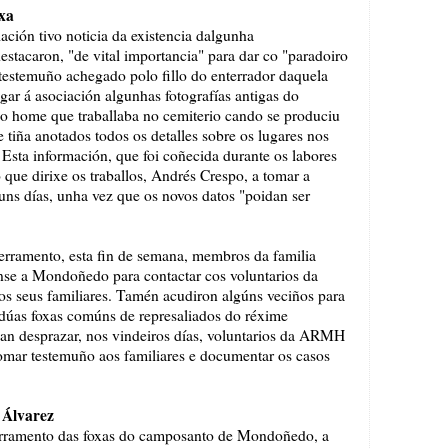
xa
ación tivo noticia da existencia dalgunha
stacaron, "de vital importancia" para dar co "paradoiro
testemuño achegado polo fillo do enterrador daquela
gar á asociación algunhas fotografías antigas do
o home que traballaba no cemiterio cando se produciu
tiña anotados todos os detalles sobre os lugares nos
Esta información, que foi coñecida durante os labores
 que dirixe os traballos, Andrés Crespo, a tomar a
uns días, unha vez que os novos datos "poidan ser
terramento, esta fin de semana, membros da familia
nse a Mondoñedo para contactar cos voluntarios da
os seus familiares. Tamén acudiron algúns veciños para
 dúas foxas comúns de represaliados do réxime
 han desprazar, nos vindeiros días, voluntarios da ARMH
 tomar testemuño aos familiares e documentar os casos
 Álvarez
erramento das foxas do camposanto de Mondoñedo, a