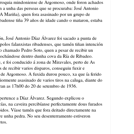
roquia mindoniense de Argomoso, onde foron achados
 a unha das persoas que se procuraba: José Antonio
 A Mariña), quen fora asasinado por un grupo de
ibadense tiña 39 años de idade cando o mataron, estaba
ón, José Antonio Díaz Álvarez foi sacado a punta de
polos falanxistas ribadenses, que tamén tiñan intención
ño chamado Pedro Soto, quen a pesar de recibir un
gochándose dentro dunha cova da Ría de Ribadeo.
e, e foi conducido á zona de Miravales, perto de As
e recibir varios disparos, conseguiu fuxir e
s de Argomoso. A fuxida durou pouco, xa que ía ferido
iormente asasinado de varios tiros na caluga, diante do
Eran as 17h00 do 20 de setembro de 1936.
pertence a Díaz Álvarez. Segundo explicou o
s, na caveira percibíanse perfectamente dous furados
idos. Víase tamén que fora deitado directamente na
re unha pedra. No seu desenterramento estiveron
etos.