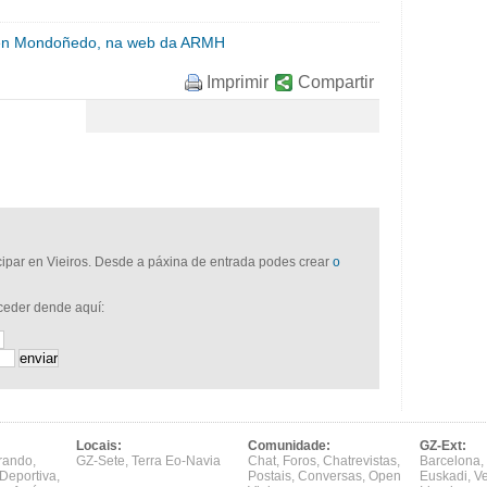
n en Mondoñedo, na web da ARMH
Imprimir
Compartir
icipar en Vieiros. Desde a páxina de entrada podes crear
o
cceder dende aquí:
Locais:
Comunidade:
GZ-Ext:
rando
,
GZ-Sete
,
Terra Eo-Navia
Chat
,
Foros
,
Chatrevistas
,
Barcelona
,
Deportiva
,
Postais
,
Conversas
,
Open
Euskadi
,
V