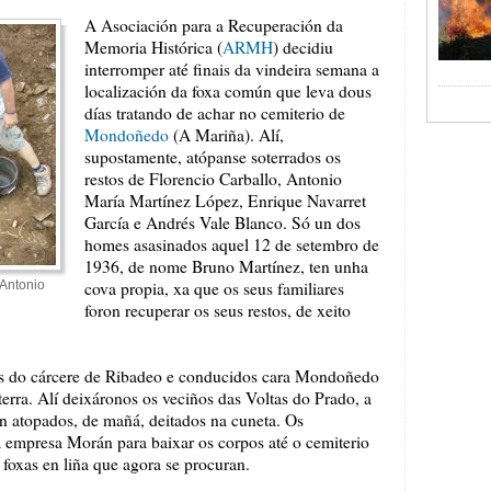
A Asociación para a Recuperación da
Memoria Histórica (
ARMH
) decidiu
interromper até finais da vindeira semana a
localización da foxa común que leva dous
días tratando de achar no cemiterio de
Mondoñedo
(A Mariña). Alí,
supostamente, atópanse soterrados os
restos de Florencio Carballo, Antonio
María Martínez López, Enrique Navarret
García e Andrés Vale Blanco. Só un dos
homes asasinados aquel 12 de setembro de
1936, de nome Bruno Martínez, ten unha
Antonio
cova propia, xa que os seus familiares
foron recuperar os seus restos, de xeito
dos do cárcere de Ribadeo e conducidos cara Mondoñedo
rra. Alí deixáronos os veciños das Voltas do Prado, a
an atopados, de mañá, deitados na cuneta. Os
 empresa Morán para baixar os corpos até o cemiterio
o foxas en liña que agora se procuran.