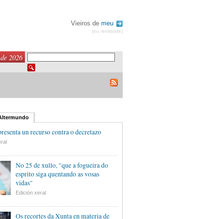
Vieiros de
meu
(ou rexistrate)
 de 2026
 Altermundo
esenta un recurso contra o decretazo
ral
No 25 de xullo, "que a fogueira do
esprito siga quentando as vosas
vidas"
Edición xeral
Os recortes da Xunta en materia de