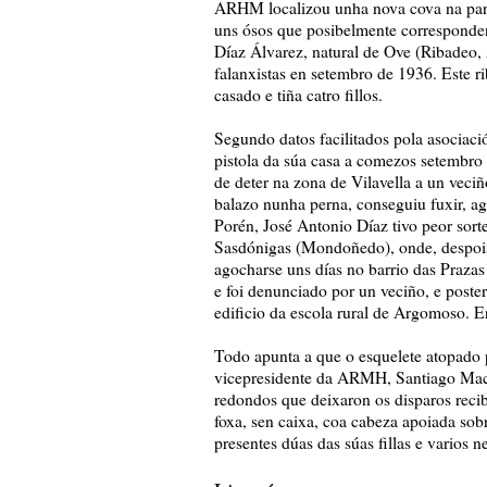
ARHM localizou unha nova cova na par
uns ósos que posibelmente corresponden
Díaz Álvarez, natural de Ove (Ribadeo,
falanxistas en setembro de 1936. Este r
casado e tiña catro fillos.
Segundo datos facilitados pola asociaci
pistola da súa casa a comezos setembro 
de deter na zona de Vilavella a un veci
balazo nunha perna, conseguiu fuxir, a
Porén, José Antonio Díaz tivo peor sort
Sasdónigas (Mondoñedo), onde, despois d
agocharse uns días no barrio das Praza
e foi denunciado por un veciño, e poster
edificio da escola rural de Argomoso. 
Todo apunta a que o esquelete atopado 
vicepresidente da ARMH, Santiago Macía
redondos que deixaron os disparos recib
foxa, sen caixa, coa cabeza apoiada sob
presentes dúas das súas fillas e varios n