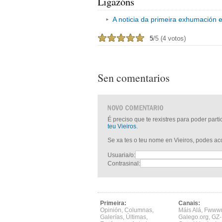
Ligazóns
A noticia da primeira exhumació
5
/5 (4 votos)
Sen comentarios
É preciso que te rexistres para poder part
teu Vieiros
.
Se xa tes o teu nome en Vieiros, podes a
Usuaria/o:
Contrasinal:
Primeira:
Canais:
Opinión
,
Columnas
,
Máis Alá
,
Fwww
Galerías
,
Últimas
,
Galego.org
,
GZ-