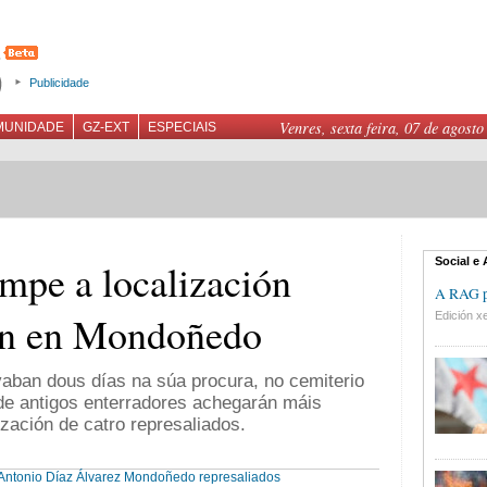
Publicidade
Venres, sexta feira, 07 de agosto
MUNIDADE
GZ-EXT
ESPECIAIS
Social e
pe a localización
A RAG pr
ún en Mondoñedo
Edición xe
aban dous días na súa procura, no cemiterio
 de antigos enterradores achegarán máis
ización de catro represaliados.
Antonio Díaz Álvarez
Mondoñedo
represaliados