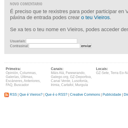
É preciso que te rexistres para poder participar en 
páxina de entrada podes crear
o teu Vieiros
.
Se xa tes o teu nome en Vieiros, podes acceder de
Usuaria/o:
Contrasinal:
Primeira:
Canais:
Locais:
Opinión
,
Columnas
,
Máis Alá
,
Fwwwrando
,
GZ-Sete
,
Terra Eo-N
Galerías
,
Últimas
,
Galego.org
,
GZ-Deportiva
,
Escáneres
,
Anteriores
,
Canal Verde
,
Lusofonía
,
FAQ
,
Buscador
Irimia
,
Cartafol
,
Murguía
RSS
|
Que é Vieiros?
|
Que é o RSS?
|
Creative Commons
|
Publicidade
|
Di