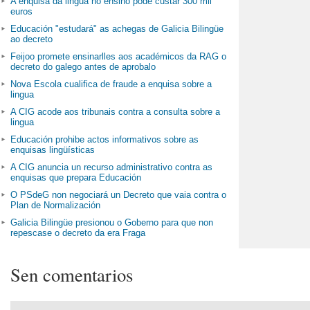
A enquisa da lingua no ensino pode custar 300 mil
euros
Educación "estudará" as achegas de Galicia Bilingüe
ao decreto
Feijoo promete ensinarlles aos académicos da RAG o
decreto do galego antes de aprobalo
Nova Escola cualifica de fraude a enquisa sobre a
lingua
A CIG acode aos tribunais contra a consulta sobre a
lingua
Educación prohibe actos informativos sobre as
enquisas lingüísticas
A CIG anuncia un recurso administrativo contra as
enquisas que prepara Educación
O PSdeG non negociará un Decreto que vaia contra o
Plan de Normalización
Galicia Bilingüe presionou o Goberno para que non
repescase o decreto da era Fraga
Sen comentarios