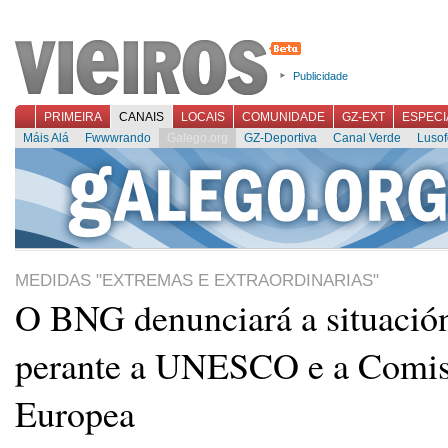
Publicidade
PRIMEIRA
CANAIS
LOCAIS
COMUNIDADE
GZ-EXT
ESPECI
Máis Alá
Fwwwrando
Galego.org
GZ-Deportiva
Canal Verde
Lusof
MEDIDAS "EXTREMAS E EXTRAORDINARIAS"
O BNG denunciará a situación
perante a UNESCO e a Comi
Europea