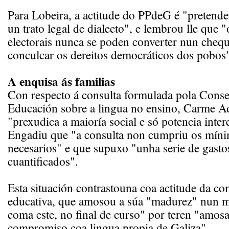
Para Lobeira, a actitude do PPdeG é "pretende
un trato legal de dialecto", e lembrou lle que "
electorais nunca se poden converter nun cheq
conculcar os dereitos democráticos dos pobos
A enquisa ás familias
Con respecto á consulta formulada pola Consel
Educación sobre a lingua no ensino, Carme A
"prexudica a maioría social e só potencia inter
Engadiu que "a consulta non cumpriu os míni
necesarios" e que supuxo "unha serie de gasto
cuantificados".
Esta situación contrastouna coa actitude da c
educativa, que amosou a súa "madurez" nun 
coma este, no final de curso" por teren "amos
compromiso coa lingua propia de Galiza".