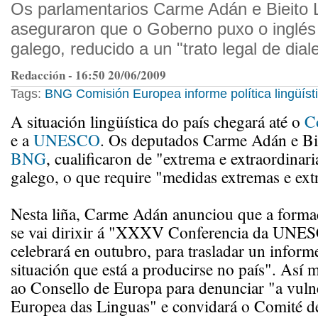
Os parlamentarios Carme Adán e Bieito 
aseguraron que o Goberno puxo o inglés 
galego, reducido a un "trato legal de dial
Redacción - 16:50 20/06/2009
Tags:
BNG
Comisión Europea
informe
política lingüíst
A situación lingüística do país chegará até o
C
e a
UNESCO
. Os deputados Carme Adán e Bie
BNG
, cualificaron de "extrema e extraordinari
galego, o que require "medidas extremas e extr
Nesta liña, Carme Adán anunciou que a formac
se vai dirixir á "XXXV Conferencia da UNES
celebrará en outubro, para trasladar un infor
situación que está a producirse no país". Así 
ao Consello de Europa para denunciar "a vuln
Europea das Linguas" e convidará o Comité d