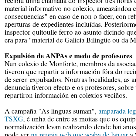
recibiu unha chamada do inspector tres horas 
material informativo no colexio, ameazándoa c
consecuencias" en caso de non o facer, con ref
aperturas de expedientes incluídas. Posterior
inspector quitoulle ferro ao asunto dicindo qu
era para "material de Galicia Bilingüe ou da M
Expulsión de ANPAs e medo de profesores
Nun colexio de Monforte, membros da asociac
tiveron que repartir a información fóra do reci
de seren expulsados. Noutras localidades, as 
denuncia tiveron efecto e os profesores, sobre 
repartiron información en colexios veciños.
A campaña "As linguas suman",
amparada leg
TSXG
, é unha de entre as moitas que os equi
normalización levan realizando dende hai anos
pode ver
na propia web que acaba de lanzar
a 