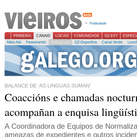
Publicidade
PRIMEIRA
CANAIS
LOCAIS
COMUNIDADE
GZ-EXT
ESPECI
Máis Alá
Fwwwrando
Galego.org
GZ-Deportiva
Canal Verde
Lusof
BALANCE DE 'AS LINGUAS SUMAN'
Coaccións e chamadas noctur
acompañan a enquisa lingüíst
A Coordinadora de Equipos de Normaliza
ameazas de expedientes e outros inciden