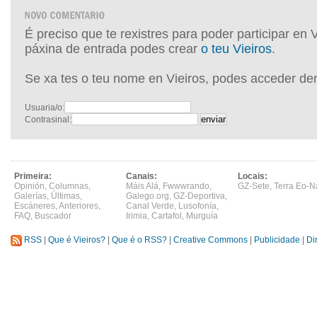
É preciso que te rexistres para poder participar en 
páxina de entrada podes crear
o teu Vieiros
.
Se xa tes o teu nome en Vieiros, podes acceder de
Usuaria/o:
Contrasinal:
Primeira:
Canais:
Locais:
Opinión
,
Columnas
,
Máis Alá
,
Fwwwrando
,
GZ-Sete
,
Terra Eo-N
Galerías
,
Últimas
,
Galego.org
,
GZ-Deportiva
,
Escáneres
,
Anteriores
,
Canal Verde
,
Lusofonía
,
FAQ
,
Buscador
Irimia
,
Cartafol
,
Murguía
RSS
|
Que é Vieiros?
|
Que é o RSS?
|
Creative Commons
|
Publicidade
|
Di