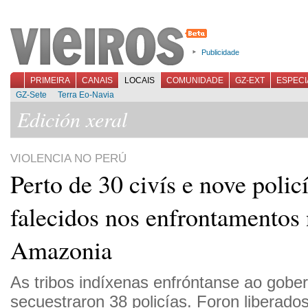
Publicidade
PRIMEIRA
CANAIS
LOCAIS
COMUNIDADE
GZ-EXT
ESPECI
GZ-Sete
Terra Eo-Navia
Edición xeral
VIOLENCIA NO PERÚ
Perto de 30 civís e nove polic
falecidos nos enfrontamentos
Amazonia
As tribos indíxenas enfróntanse ao gobe
secuestraron 38 policías. Foron liberados