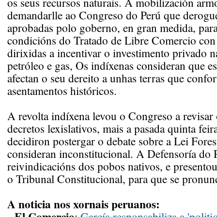
os seus recursos naturais. A mobilización arm
demandarlle ao Congreso do Perú que derogue 
aprobadas polo goberno, en gran medida, para 
condicións do Tratado de Libre Comercio con
dirixidas a incentivar o investimento privado n
petróleo e gas, Os indíxenas consideran que e
afectan o seu dereito a unhas terras que confo
asentamentos históricos.
A revolta indíxena levou o Congreso a revisar
decretos lexislativos, mais a pasada quinta feir
decidiron postergar o debate sobre a Lei Fores
consideran inconstitucional. A Defensoría do 
reivindicacións dos pobos nativos, e presentou
o Tribunal Constitucional, para que se pronunci
A noticia nos xornais peruanos:
El Comercio
:
García responsabiliza a 'politi