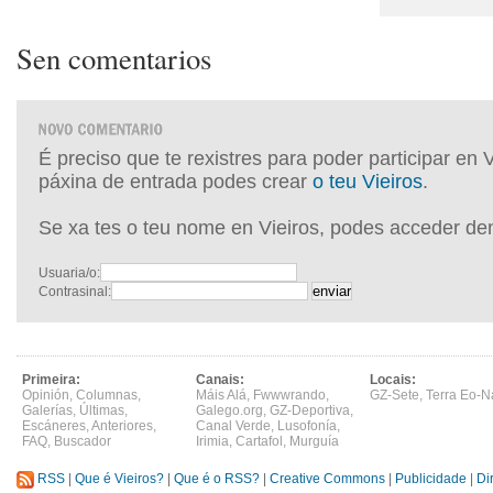
Sen comentarios
É preciso que te rexistres para poder participar en 
páxina de entrada podes crear
o teu Vieiros
.
Se xa tes o teu nome en Vieiros, podes acceder de
Usuaria/o:
Contrasinal:
Primeira:
Canais:
Locais:
Opinión
,
Columnas
,
Máis Alá
,
Fwwwrando
,
GZ-Sete
,
Terra Eo-N
Galerías
,
Últimas
,
Galego.org
,
GZ-Deportiva
,
Escáneres
,
Anteriores
,
Canal Verde
,
Lusofonía
,
FAQ
,
Buscador
Irimia
,
Cartafol
,
Murguía
RSS
|
Que é Vieiros?
|
Que é o RSS?
|
Creative Commons
|
Publicidade
|
Di