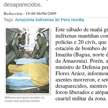
desaparecidos.
Redacción - 19:00 06/06/2009
Tags:
Amazonia
indíxenas
lei
Perú
revolta
Este sábado de mañá g
indíxenas mantiñan com
policías e 20 civís, qu
estación de bombeo de 
Imazita (Bagua, norte 
da Amazonia). Porén, 
ministro de Defensa pe
Flores Aráoz, informo
axentes morreron, e set
desaparecidos, mentres
foron liberados e atópa
cuartel militar da zona.
Militares peruanos recollen os
corpos dos policías mortos