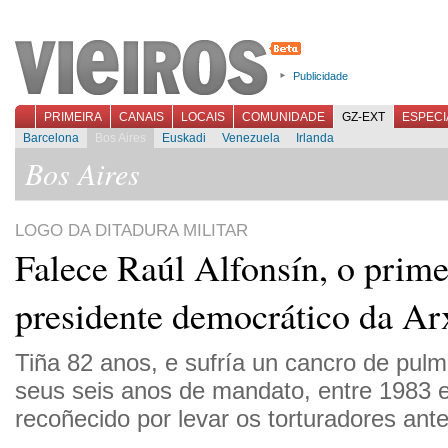
Publicidade
PRIMEIRA
CANAIS
LOCAIS
COMUNIDADE
GZ-EXT
ESPECI
Barcelona
Bos Aires
Euskadi
Venezuela
Irlanda
Bos Aires
LOGO DA DITADURA MILITAR
Falece Raúl Alfonsín, o prime
presidente democrático da Ar
Tiña 82 anos, e sufría un cancro de pul
seus seis anos de mandato, entre 1983 e
recoñecido por levar os torturadores ante