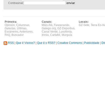
Contrasinal:
Primeira:
Canais:
Locais:
Opinión
,
Columnas
,
Máis Alá
,
Fwwwrando
,
GZ-Sete
,
Terra Eo-N
Galerías
,
Últimas
,
Galego.org
,
GZ-Deportiva
,
Escáneres
,
Anteriores
,
Canal Verde
,
Lusofonía
,
FAQ
,
Buscador
Irimia
,
Cartafol
,
Murguía
RSS
|
Que é Vieiros?
|
Que é o RSS?
|
Creative Commons
|
Publicidade
|
Di