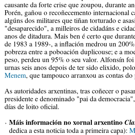
causante da forte crise que zoupou, durante an
Porén, gañou o recoñecemento internacional c
algúns dos militares que tiñan torturado e asa
"desaparecido", a milleiros de cidadáns e cida
anos de ditadura. Mais ben é certo que durant
de 1983 a 1989-, a inflación medrou un 200%;
pobreza entre a poboación duplicouse; e a moe
peso, perdeu un 95% o seu valor. Alfonsín foi
urnas seis anos depois de ter sido elixido, pol
Menem
, que tampouco arranxou as contas do 
As autoridades arxentinas, tras coñecer o pas
presidente e denominado "pai da democracia", 
días de loito oficial.
Máis información no xornal arxentino
Cla
dedica a esta noticia toda a primeira capa):
M