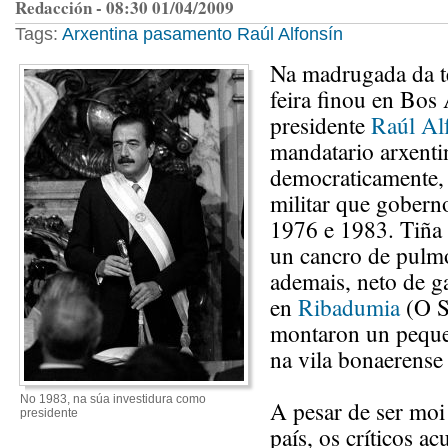
Redacción - 08:30 01/04/2009
Tags:
Arxentina
pasamento
Raúl Alfonsín
Na madrugada da te
feira finou en Bos 
presidente
Raúl Al
mandatario arxenti
democraticamente, 
militar que goberno
1976 e 1983. Tiña 
un cancro de pulmó
ademais, neto de g
en
Ribadumia
(O S
montaron un pequ
na vila bonaerens
No 1983, na súa investidura como
A pesar de ser moi
presidente
país, os críticos a