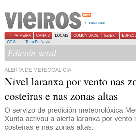
Publicidade
PRIMEIRA
CANAIS
LOCAIS
COMUNIDADE
GZ-EXT
ESPECI
GZ-Sete
Terra Eo-Navia
Edición xeral
ALERTA DE METEOGALICIA
Nivel laranxa por vento nas z
costeiras e nas zonas altas
O servizo de predición meteorolóxica Me
Xunta activou a alerta laranxa por vento 
costeiras e nas zonas altas.