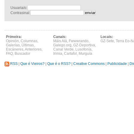
Usuaria/o:
Contrasinal:
Primeira:
Canais:
Locais:
Opinión
,
Columnas
,
Máis Alá
,
Fwwwrando
,
GZ-Sete
,
Terra Eo-N
Galerías
,
Últimas
,
Galego.org
,
GZ-Deportiva
,
Escáneres
,
Anteriores
,
Canal Verde
,
Lusofonía
,
FAQ
,
Buscador
Irimia
,
Cartafol
,
Murguía
RSS
|
Que é Vieiros?
|
Que é o RSS?
|
Creative Commons
|
Publicidade
|
Di