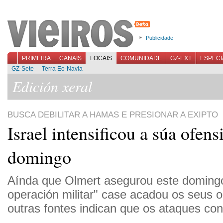
Publicidade
PRIMEIRA
CANAIS
LOCAIS
COMUNIDADE
GZ-EXT
ESPECI
GZ-Sete
Terra Eo-Navia
Edición xeral
BUSCA DEBILITAR A HAMAS E PRESIONAR A EXIPTO
Israel intensificou a súa ofens
domingo
Aínda que Olmert asegurou este doming
operación militar" case acadou os seus o
outras fontes indican que os ataques con