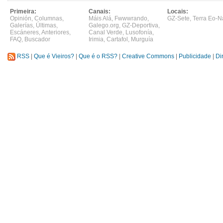
Primeira:
Canais:
Locais:
Opinión
,
Columnas
,
Máis Alá
,
Fwwwrando
,
GZ-Sete
,
Terra Eo-N
Galerías
,
Últimas
,
Galego.org
,
GZ-Deportiva
,
Escáneres
,
Anteriores
,
Canal Verde
,
Lusofonía
,
FAQ
,
Buscador
Irimia
,
Cartafol
,
Murguía
RSS
|
Que é Vieiros?
|
Que é o RSS?
|
Creative Commons
|
Publicidade
|
Di