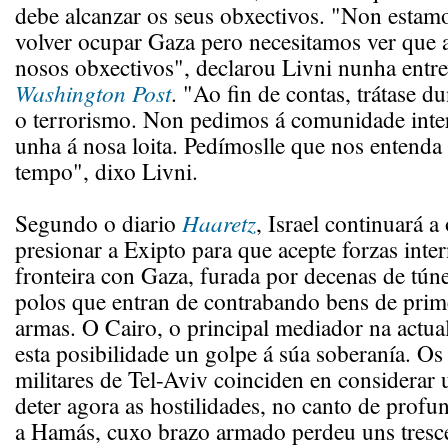
debe alcanzar os seus obxectivos. "Non esta
volver ocupar Gaza pero necesitamos ver que
nosos obxectivos", declarou Livni nunha entre
Washington Post
. "Ao fin de contas, trátase d
o terrorismo. Non pedimos á comunidade inte
unha á nosa loita. Pedímoslle que nos entenda
tempo", dixo Livni.
Segundo o diario
Haaretz
, Israel continuará a
presionar a Exipto para que acepte forzas inte
fronteira con Gaza, furada por decenas de tún
polos que entran de contrabando bens de prim
armas. O Cairo, o principal mediador na actual
esta posibilidade un golpe á súa soberanía. O
militares de Tel-Aviv coinciden en considerar 
deter agora as hostilidades, no canto de profu
a Hamás, cuxo brazo armado perdeu uns tresc