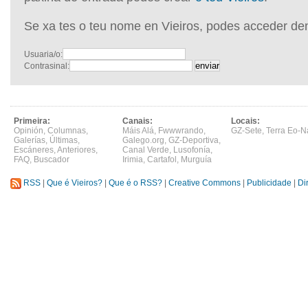
Se xa tes o teu nome en Vieiros, podes acceder de
Usuaria/o:
Contrasinal:
Primeira:
Canais:
Locais:
Opinión
,
Columnas
,
Máis Alá
,
Fwwwrando
,
GZ-Sete
,
Terra Eo-N
Galerías
,
Últimas
,
Galego.org
,
GZ-Deportiva
,
Escáneres
,
Anteriores
,
Canal Verde
,
Lusofonía
,
FAQ
,
Buscador
Irimia
,
Cartafol
,
Murguía
RSS
|
Que é Vieiros?
|
Que é o RSS?
|
Creative Commons
|
Publicidade
|
Di