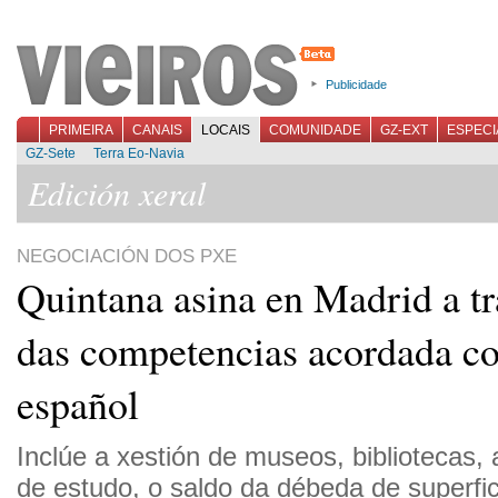
Publicidade
PRIMEIRA
CANAIS
LOCAIS
COMUNIDADE
GZ-EXT
ESPECI
GZ-Sete
Terra Eo-Navia
Edición xeral
NEGOCIACIÓN DOS PXE
Quintana asina en Madrid a tr
das competencias acordada c
español
Inclúe a xestión de museos, bibliotecas, 
de estudo, o saldo da débeda de superfici